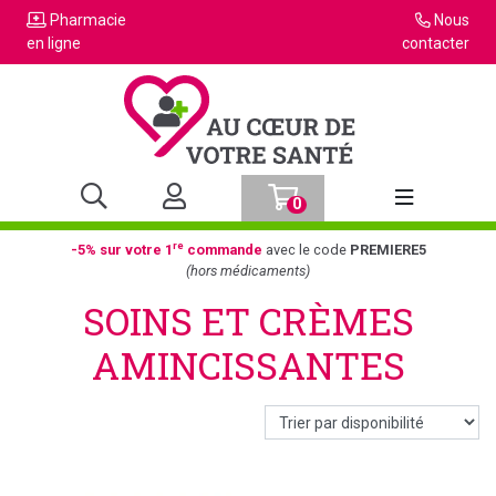
Pharmacie
Nous
en ligne
contacter
0
Afficher la n
re
-5% sur votre 1
commande
avec le code
PREMIERE5
(hors médicaments)
SOINS ET CRÈMES
AMINCISSANTES