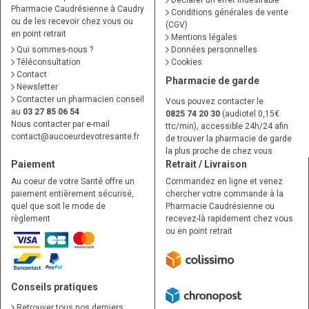
Déclarer un effet indésirable
Pharmacie Caudrésienne à Caudry
Conditions générales de vente
ou de les recevoir chez vous ou
(CGV)
en point retrait
Mentions légales
Qui sommes-nous ?
Données personnelles
Téléconsultation
Cookies
Contact
Pharmacie de garde
Newsletter
Contacter un pharmacien conseil
Vous pouvez contacter le
au
03 27 85 06 54
0825 74 20 30
(audiotel 0,15€
Nous contacter par e-mail
ttc/min), accessible 24h/24 afin
contact
@
aucoeurdevotresante.fr
de trouver la pharmacie de garde
la plus proche de chez vous
Paiement
Retrait / Livraison
Au coeur de votre Santé offre un
Commandez en ligne et venez
paiement entièrement sécurisé,
chercher votre commande à la
quel que soit le mode de
Pharmacie Caudrésienne ou
règlement
recevez-là rapidement chez vous
ou en point retrait
Conseils pratiques
Retrouver tous nos derniers