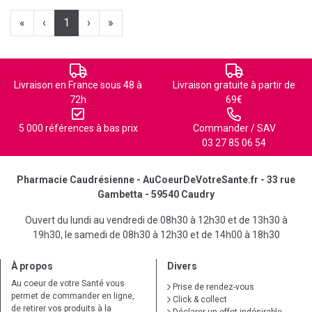
«
‹
1
›
»
Livraison en France sous 48 à
Livraison gratuite à partir de
72h
69€
5 000 références à bas prix
Commander / SAV
03 27 85 06 54
Pharmacie Caudrésienne - AuCoeurDeVotreSante.fr - 33 rue
Gambetta - 59540 Caudry
Ouvert du lundi au vendredi de 08h30 à 12h30 et de 13h30 à
19h30, le samedi de 08h30 à 12h30 et de 14h00 à 18h30
À propos
Divers
Au coeur de votre Santé vous
Prise de rendez-vous
permet de commander en ligne,
Click & collect
de retirer vos produits à la