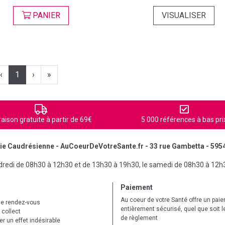
PANIER
VISUALISER
‹
1
›
»
raison gratuite à partir de 69€
5 000 références à bas pri
e Caudrésienne - AuCoeurDeVotreSante.fr - 33 rue Gambetta - 595
ndredi de 08h30 à 12h30 et de 13h30 à 19h30, le samedi de 08h30 à 12h
Paiement
Au coeur de votre Santé offre un pai
de rendez-vous
entièrement sécurisé, quel que soit 
 collect
de règlement
r un effet indésirable