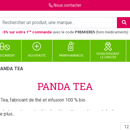
Nous
contacter
re
-5% sur votre 1
commande
avec le code
PREMIERE5
(hors médicaments)
SOINS PENDANT
DICAMENT
NOUVEAUTÉ
PARAPHARMACIE
LE CANCER
PANDA TEA
PANDA TEA
Tea, fabricant de thé et infusion 100 % bio.
chets sont en coton bio, les étiquettes contiennent de doux pro
e garanti!