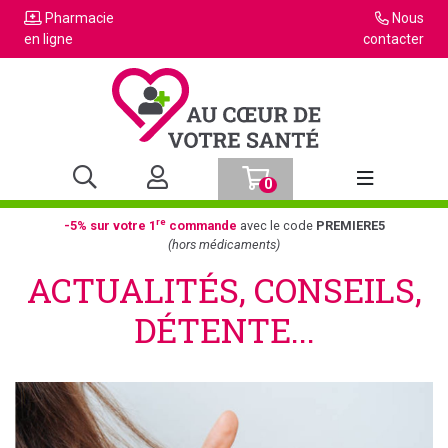
Pharmacie
Nous
en ligne
contacter
0
Afficher la n
re
-5% sur votre 1
commande
avec le code
PREMIERE5
(hors médicaments)
ACTUALITÉS, CONSEILS,
DÉTENTE...