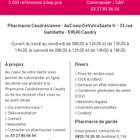
5 000 références à bas prix
Commander / SAV
03 27 85 06 54
Pharmacie Caudrésienne - AuCoeurDeVotreSante.fr - 33 rue
Gambetta - 59540 Caudry
Ouvert du lundi au vendredi de 08h30 à 12h30 et de 13h30 à
19h30, le samedi de 08h30 à 12h30 et de 14h00 à 18h30
À propos
Divers
Au coeur de votre Santé vous
Prise de rendez-vous
permet de commander en ligne,
Click & collect
de retirer vos produits à la
Déclarer un effet indésirable
Pharmacie Caudrésienne à Caudry
Conditions générales de vente
ou de les recevoir chez vous ou
(CGV)
en point retrait
Mentions légales
Qui sommes-nous ?
Données personnelles
Téléconsultation
Cookies
Contact
Pharmacie de garde
Newsletter
Contacter un pharmacien conseil
Vous pouvez contacter le
au
03 27 85 06 54
0825 74 20 30
(audiotel 0,15€