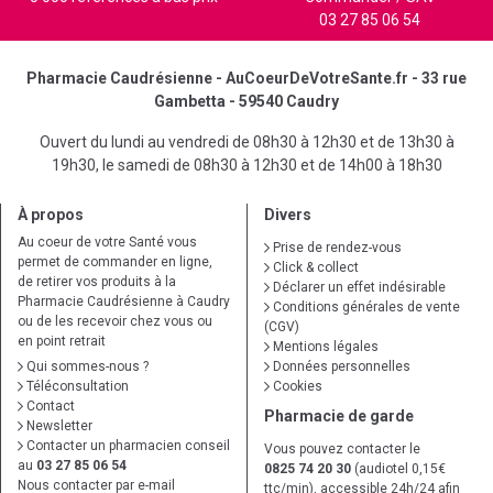
03 27 85 06 54
Pharmacie Caudrésienne - AuCoeurDeVotreSante.fr - 33 rue
Gambetta - 59540 Caudry
Ouvert du lundi au vendredi de 08h30 à 12h30 et de 13h30 à
19h30, le samedi de 08h30 à 12h30 et de 14h00 à 18h30
À propos
Divers
Au coeur de votre Santé vous
Prise de rendez-vous
permet de commander en ligne,
Click & collect
de retirer vos produits à la
Déclarer un effet indésirable
Pharmacie Caudrésienne à Caudry
Conditions générales de vente
ou de les recevoir chez vous ou
(CGV)
en point retrait
Mentions légales
Qui sommes-nous ?
Données personnelles
Téléconsultation
Cookies
Contact
Pharmacie de garde
Newsletter
Contacter un pharmacien conseil
Vous pouvez contacter le
au
03 27 85 06 54
0825 74 20 30
(audiotel 0,15€
Nous contacter par e-mail
ttc/min), accessible 24h/24 afin