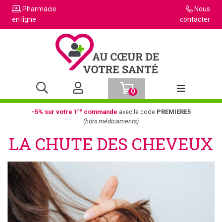
Pharmacie
Nous
en ligne
contacter
0
Afficher la n
re
-5% sur votre 1
commande
avec le code
PREMIERE5
(hors médicaments)
LA CHUTE DES CHEVEUX