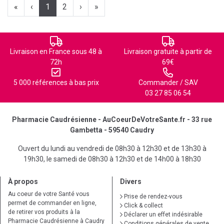
«
‹
1
2
›
»
Livraison en France sous 48 à
Livraison gratuite à partir de
72h
69€
5 000 références à bas prix
Commander / SAV
03 27 85 06 54
Pharmacie Caudrésienne - AuCoeurDeVotreSante.fr - 33 rue
Gambetta - 59540 Caudry
Ouvert du lundi au vendredi de 08h30 à 12h30 et de 13h30 à
19h30, le samedi de 08h30 à 12h30 et de 14h00 à 18h30
À propos
Divers
Au coeur de votre Santé vous
Prise de rendez-vous
permet de commander en ligne,
Click & collect
de retirer vos produits à la
Déclarer un effet indésirable
Pharmacie Caudrésienne à Caudry
Conditions générales de vente