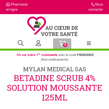
Pharmacie
Nous
en ligne
contacter
0
Afficher la n
re
-5% sur votre 1
commande
avec le code
PREMIERE5
(hors médicaments)
MYLAN MEDICAL SAS
BETADINE SCRUB 4%
SOLUTION MOUSSANTE
125ML