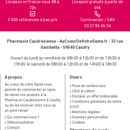
Livraison en France sous 48 à
Livraison gratuite à partir de
72h
69€
5 000 références à bas prix
Commander / SAV
03 27 85 06 54
Pharmacie Caudrésienne - AuCoeurDeVotreSante.fr - 33 rue
Gambetta - 59540 Caudry
Ouvert du lundi au vendredi de 08h30 à 12h30 et de 13h30 à
19h30, le samedi de 08h30 à 12h30 et de 14h00 à 18h30
À propos
Divers
Au coeur de votre Santé vous
Prise de rendez-vous
permet de commander en ligne,
Click & collect
de retirer vos produits à la
Déclarer un effet indésirable
Pharmacie Caudrésienne à Caudry
Conditions générales de vente
ou de les recevoir chez vous ou
(CGV)
en point retrait
Mentions légales
Qui sommes-nous ?
Données personnelles
Téléconsultation
Cookies
Contact