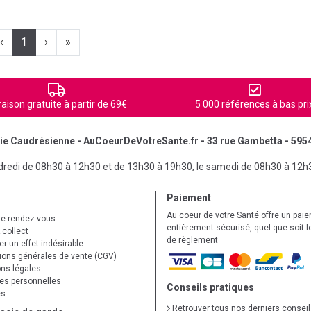
‹
1
›
»
raison gratuite à partir de 69€
5 000 références à bas pri
e Caudrésienne - AuCoeurDeVotreSante.fr - 33 rue Gambetta - 595
ndredi de 08h30 à 12h30 et de 13h30 à 19h30, le samedi de 08h30 à 12h
Paiement
Au coeur de votre Santé offre un pai
de rendez-vous
entièrement sécurisé, quel que soit 
 collect
de règlement
r un effet indésirable
ions générales de vente (CGV)
ns légales
s personnelles
Conseils pratiques
es
Retrouver tous nos derniers consei