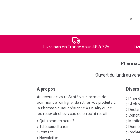
«
Livraison en France sous 48 à 72h
Liv
Pharmaci
Ouvert du lundi au ve
À propos
Divers
Au coeur de votre Santé vous permet de
Prise 
commander en ligne, de retirer vos produits à
Click &
la Pharmacie Caudrésienne à Caudry ou de
Déclare
les recevoir chez vous ou en point retrait
Condit
Qui sommes-nous ?
Mentio
Téléconsultation
Donnée
Contact
Cooki
Newsletter