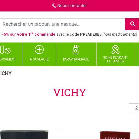
Nous
contacter
re
-5% sur votre 1
commande
avec le code
PREMIERE5
(hors médicaments)
SOINS PENDANT
DICAMENT
NOUVEAUTÉ
PARAPHARMACIE
LE CANCER
VICHY
VICHY