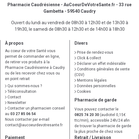
Pharmacie Caudrésienne - AuCoeurDeVotreSante.fr - 33 rue
Gambetta - 59540 Caudry
Ouvert du lundi au vendredi de 08h30 à 12h30 et de 13h30 à
19h30, le samedi de 08h30 à 12h30 et de 14h00 à 18h30
À propos
Divers
Au coeur de votre Santé vous
Prise de rendez-vous
permet de commander en ligne,
Click & collect
de retirer vos produits à la
Déclarer un effet indésirable
Pharmacie Caudrésienne à Caudry
Conditions générales de vente
ou de les recevoir chez vous ou
(CGV)
en point retrait
Mentions légales
Qui sommes-nous ?
Données personnelles
Téléconsultation
Cookies
Contact
Pharmacie de garde
Newsletter
Contacter un pharmacien conseil
Vous pouvez contacter le
au
03 27 85 06 54
0825 74 20 30
(audiotel 0,15€
Nous contacter par e-mail
ttc/min), accessible 24h/24 afin
contact
@
aucoeurdevotresante.fr
de trouver la pharmacie de garde
la plus proche de chez vous
Paiement
Retrait / Livraison