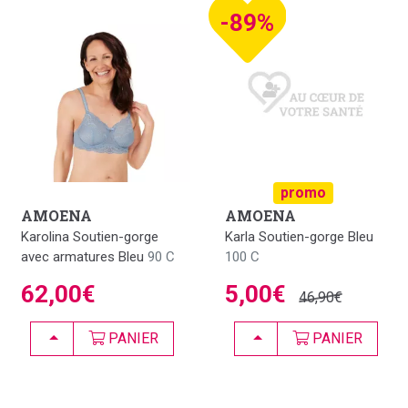
-89%
promo
AMOENA
AMOENA
Karolina Soutien-gorge
Karla Soutien-gorge Bleu
avec armatures Bleu
90 C
100 C
62,00€
5,00€
46,90€
CHOISIR
CHOISIR
PANIER
PANIER