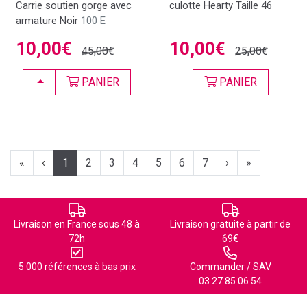
Carrie soutien gorge avec
culotte Hearty Taille 46
armature Noir
100 E
10,00€
10,00€
45,00€
25,00€
CHOISIR
PANIER
PANIER
«
‹
1
2
3
4
5
6
7
›
»
Livraison en France sous 48 à
Livraison gratuite à partir de
72h
69€
5 000 références à bas prix
Commander / SAV
03 27 85 06 54