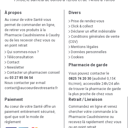
À propos
Divers
Au coeur de votre Santé vous
Prise de rendez-vous
permet de commander en ligne,
Click & collect
de retirer vos produits à la
Déclarer un effet indésirable
Pharmacie Caudrésienne à Caudry
Conditions générales de vente
ou de les recevoir chez vous ou
(CGV)
en point retrait
Mentions légales
Qui sommes-nous ?
Données personnelles
Téléconsultation
Cookies
Contact
Pharmacie de garde
Newsletter
Contacter un pharmacien conseil
Vous pouvez contacter le
au
03 27 85 06 54
0825 74 20 30
(audiotel 0,15€
Nous contacter par e-mail
ttc/min), accessible 24h/24 afin
contact
@
aucoeurdevotresante.fr
de trouver la pharmacie de garde
la plus proche de chez vous
Paiement
Retrait / Livraison
Au coeur de votre Santé offre un
Commandez en ligne et venez
paiement entièrement sécurisé,
chercher votre commande à la
quel que soit le mode de
Pharmacie Caudrésienne ou
règlement
recevez-là rapidement chez vous
ou en point retrait