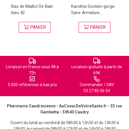
Bas de Maillot De Bain
Karolina Soutien-gorge
bleu 42
Sans Armature...
PANIER
PANIER
Livraison en France sous 48 à
Livraison gratuite à partir de
72h
69€
5 000 références à bas prix
Commander / SAV
03 27 85 06 54
Pharmacie Caudrésienne - AuCoeurDeVotreSante.fr - 33 rue
Gambetta - 59540 Caudry
Ouvert du lundi au vendredi de 08h30 à 12h30 et de 13h30 à
19h30, le samedi de 08h30 à 12h30 et de 14h00 à 18h30