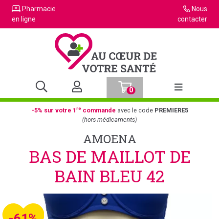
Pharmacie
Nous
en ligne
contacter
0
Afficher la n
re
-5% sur votre 1
commande
avec le code
PREMIERE5
(hors médicaments)
AMOENA
BAS DE MAILLOT DE
BAIN BLEU 42
-61%