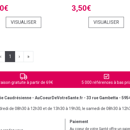
50€
3,50€
VISUALISER
VISUALISER
‹
1
›
»
raison gratuite à partir de 69€
5 000 références à bas pri
e Caudrésienne - AuCoeurDeVotreSante.fr - 33 rue Gambetta - 595
ndredi de 08h30 à 12h30 et de 13h30 à 19h30, le samedi de 08h30 à 12h
Paiement
Au coeur de votre Santé offre un pai