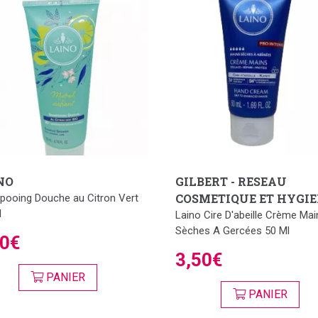
NO
GILBERT - RESEAU
COSMETIQUE ET HYGI
ooing Douche au Citron Vert
l
Laino Cire D'abeille Crème Mai
Sèches A Gercées 50 Ml
50€
3,50€
PANIER
PANIER