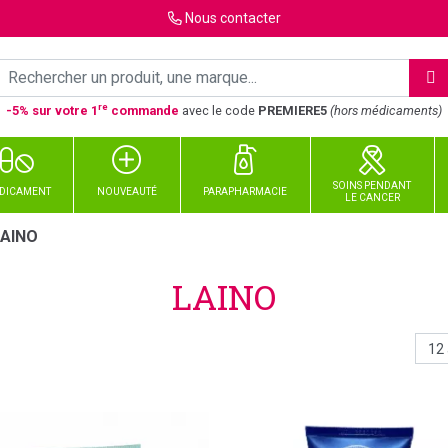
Nous
contacter
re
-5% sur votre 1
commande
avec le code
PREMIERE5
(hors médicaments)
SOINS PENDANT
DICAMENT
NOUVEAUTÉ
PARAPHARMACIE
LE CANCER
LAINO
LAINO