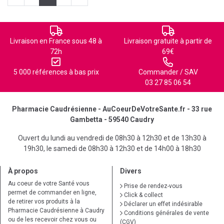
Livraison en France sous 48 à
Livraison gratuite à partir de
72h
69€
5 000 références à bas prix
Commander / SAV
03 27 85 06 54
Pharmacie Caudrésienne - AuCoeurDeVotreSante.fr - 33 rue
Gambetta - 59540 Caudry
Ouvert du lundi au vendredi de 08h30 à 12h30 et de 13h30 à
19h30, le samedi de 08h30 à 12h30 et de 14h00 à 18h30
À propos
Divers
Au coeur de votre Santé vous
Prise de rendez-vous
permet de commander en ligne,
Click & collect
de retirer vos produits à la
Déclarer un effet indésirable
Pharmacie Caudrésienne à Caudry
Conditions générales de vente
ou de les recevoir chez vous ou
(CGV)