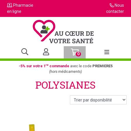
Pharmacie
Nous
en ligne
contacter
0
Afficher la n
re
-5% sur votre 1
commande
avec le code
PREMIERE5
(hors médicaments)
POLYSIANES