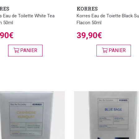
RES
KORRES
s Eau de Toilette White Tea
Korres Eau de Toiette Black S
n 50ml
Flacon 50ml
,90€
39,90€
PANIER
PANIER