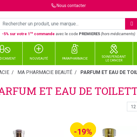
Nous
contacter
re
-5% sur votre 1
commande
avec le code
PREMIERE5
(hors médicaments)
SOINS PENDANT
DICAMENT
NOUVEAUTÉ
PARAPHARMACIE
LE CANCER
CIE
MA PHARMACIE BEAUTÉ
PARFUM ET EAU DE TOI
ARFUM ET EAU DE TOILET
-19%