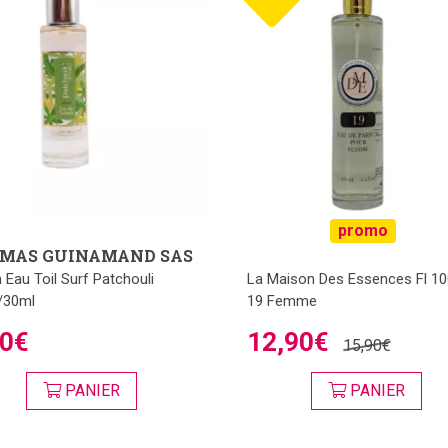
promo
MAS GUINAMAND SAS
n Eau Toil Surf Patchouli
La Maison Des Essences Fl 10
/30ml
19 Femme
50€
12,90€
15,90€
PANIER
PANIER