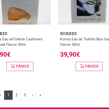
RES
KORRES
s Eau deToilette Cashmere
Korres Eau de Toilette Blue Sa
at Flacon 50ml
Flacon 50ml
,90€
39,90€
PANIER
PANIER
‹
1
2
3
›
»