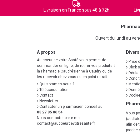
Livraison en France sous 48 à 72h
Liv
Pharmaci
Ouvert du lundi au ve
À propos
Divers
Au coeur de votre Santé vous permet de
Prise 
commander en ligne, de retirer vos produits à
Click &
la Pharmacie Caudrésienne à Caudry ou de
Déclare
les recevoir chez vous ou en point retrait
Condit
Qui sommes-nous ?
Mentio
Téléconsultation
Donnée
Contact
Cooki
Newsletter
Pharm
Contacter un pharmacien conseil au
03 27 85 06 54
Vous po
Nous contacter par e-mail
(audiote
contact
@
aucoeurdevotresante.fr
afin de 
proche 