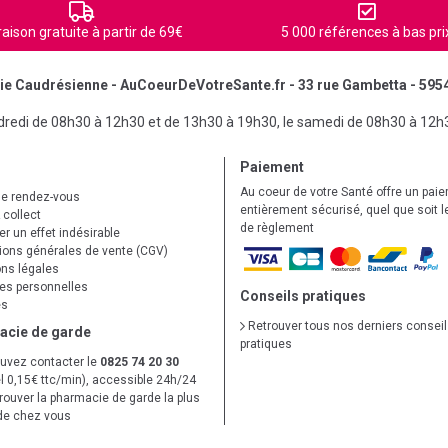
raison gratuite à partir de 69€
5 000 références à bas pri
e Caudrésienne - AuCoeurDeVotreSante.fr - 33 rue Gambetta - 595
ndredi de 08h30 à 12h30 et de 13h30 à 19h30, le samedi de 08h30 à 12h
Paiement
Au coeur de votre Santé offre un pai
de rendez-vous
entièrement sécurisé, quel que soit 
 collect
de règlement
r un effet indésirable
ions générales de vente (CGV)
ns légales
s personnelles
Conseils pratiques
es
Retrouver tous nos derniers consei
acie de garde
pratiques
uvez contacter le
0825 74 20 30
l 0,15€ ttc/min), accessible 24h/24
trouver la pharmacie de garde la plus
de chez vous