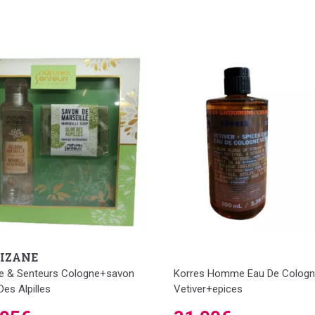
IZANE
e & Senteurs Cologne+savon
Korres Homme Eau De Colog
Des Alpilles
Vetiver+epices