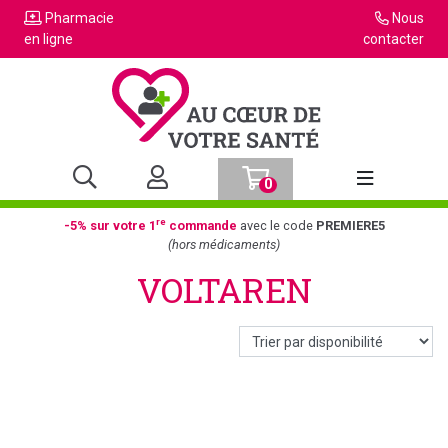
Pharmacie
Nous
en ligne
contacter
0
Afficher la n
re
-5% sur votre 1
commande
avec le code
PREMIERE5
(hors médicaments)
VOLTAREN