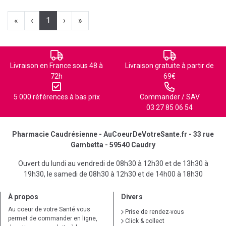
«
‹
1
›
»
Livraison en France sous 48 à
Livraison gratuite à partir de
72h
69€
5 000 références à bas prix
Commander / SAV
03 27 85 06 54
Pharmacie Caudrésienne - AuCoeurDeVotreSante.fr - 33 rue
Gambetta - 59540 Caudry
Ouvert du lundi au vendredi de 08h30 à 12h30 et de 13h30 à
19h30, le samedi de 08h30 à 12h30 et de 14h00 à 18h30
À propos
Divers
Au coeur de votre Santé vous
Prise de rendez-vous
permet de commander en ligne,
Click & collect