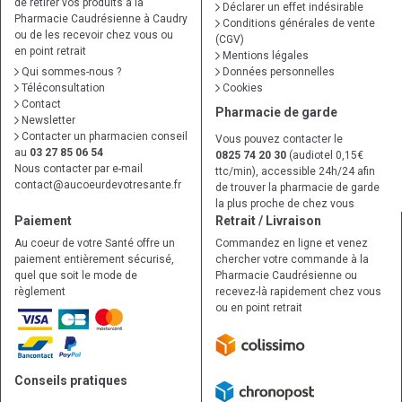
de retirer vos produits à la
Déclarer un effet indésirable
Pharmacie Caudrésienne à Caudry
Conditions générales de vente
ou de les recevoir chez vous ou
(CGV)
en point retrait
Mentions légales
Qui sommes-nous ?
Données personnelles
Téléconsultation
Cookies
Contact
Pharmacie de garde
Newsletter
Contacter un pharmacien conseil
Vous pouvez contacter le
au
03 27 85 06 54
0825 74 20 30
(audiotel 0,15€
Nous contacter par e-mail
ttc/min), accessible 24h/24 afin
contact
@
aucoeurdevotresante.fr
de trouver la pharmacie de garde
la plus proche de chez vous
Paiement
Retrait / Livraison
Au coeur de votre Santé offre un
Commandez en ligne et venez
paiement entièrement sécurisé,
chercher votre commande à la
quel que soit le mode de
Pharmacie Caudrésienne ou
règlement
recevez-là rapidement chez vous
ou en point retrait
Conseils pratiques