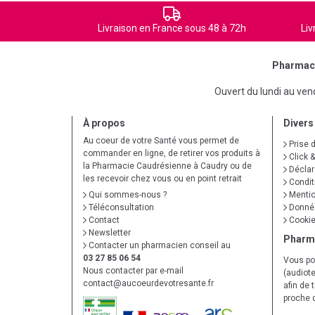
Livraison en France sous 48 à 72h
Liv
Pharmaci
Ouvert du lundi au ve
À propos
Divers
Au coeur de votre Santé vous permet de
Prise 
commander en ligne, de retirer vos produits à
Click &
la Pharmacie Caudrésienne à Caudry ou de
Déclare
les recevoir chez vous ou en point retrait
Condit
Qui sommes-nous ?
Mentio
Téléconsultation
Donnée
Contact
Cooki
Newsletter
Pharm
Contacter un pharmacien conseil au
03 27 85 06 54
Vous po
Nous contacter par e-mail
(audiote
contact
@
aucoeurdevotresante.fr
afin de 
proche 