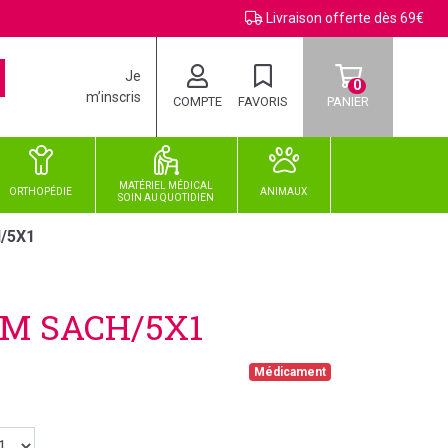
Livraison offerte dès 69€
Je
0
m’inscris
COMPTE
FAVORIS
PANIER
MATÉRIEL MÉDICAL
ORTHOPÉDIE
ANIMAUX
SOIN
AU
QUOTIDIEN
/5X1
CM SACH/5X1
Médicament