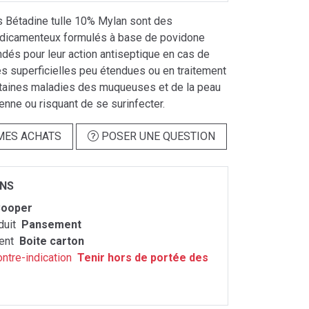
Bétadine tulle 10% Mylan sont des
icamenteux formulés à base de povidone
és pour leur action antiseptique en cas de
es superficielles peu étendues ou en traitement
rtaines maladies des muqueuses et de la peau
ienne ou risquant de se surinfecter.
MES ACHATS
POSER UNE QUESTION
ONS
ooper
duit
Pansement
ent
Boite carton
ontre-indication
Tenir hors de portée des