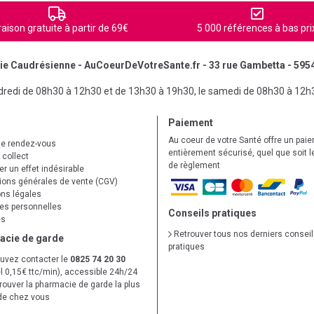
raison gratuite à partir de 69€
5 000 références à bas pri
e Caudrésienne - AuCoeurDeVotreSante.fr - 33 rue Gambetta - 595
ndredi de 08h30 à 12h30 et de 13h30 à 19h30, le samedi de 08h30 à 12h
Paiement
Au coeur de votre Santé offre un pai
de rendez-vous
entièrement sécurisé, quel que soit 
 collect
de règlement
r un effet indésirable
ions générales de vente (CGV)
ns légales
s personnelles
Conseils pratiques
es
Retrouver tous nos derniers consei
acie de garde
pratiques
uvez contacter le
0825 74 20 30
l 0,15€ ttc/min), accessible 24h/24
trouver la pharmacie de garde la plus
de chez vous