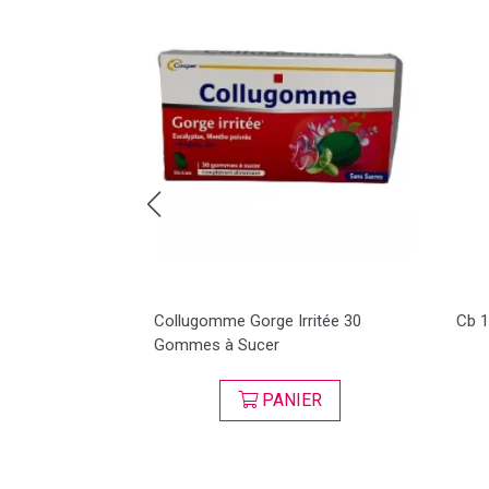
t surface
Collugomme Gorge Irritée 30
Cb 1
Gommes à Sucer
SER
PANIER