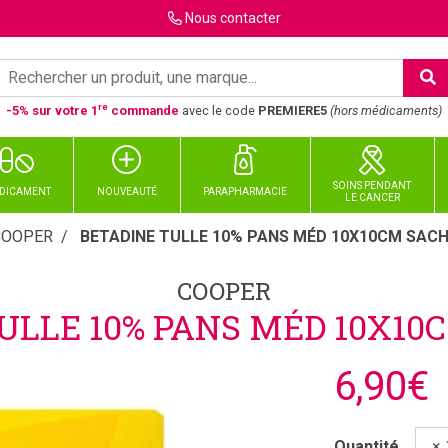
Nous
contacter
re
-5% sur votre 1
commande
avec le code
PREMIERE5
(hors médicaments)
SOINS PENDANT
DICAMENT
NOUVEAUTÉ
PARAPHARMACIE
LE CANCER
COOPER
BETADINE TULLE 10% PANS MÉD 10X10CM SACH
COOPER
ULLE 10% PANS MÉD 10X10
6,90€
Quantité