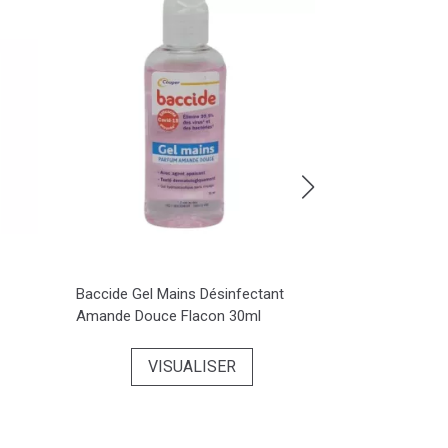
Baccide Gel Mains Désinfectant
Talc Officinal
Amande Douce Flacon 30ml
de 250g
VISUALISER
VI