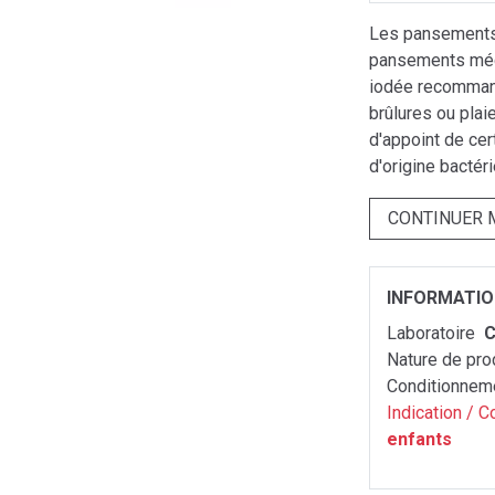
Les pansements 
pansements méd
iodée recommand
brûlures ou plai
d'appoint de ce
d'origine bactér
CONTINUER 
INFORMATI
Laboratoire
C
Nature de pro
Conditionnem
Indication / C
enfants