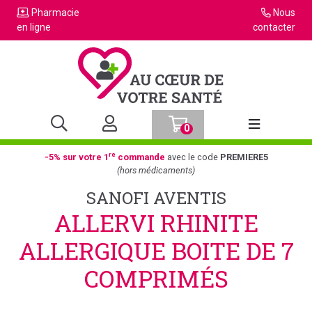
Pharmacie
Nous
en ligne
contacter
0
Afficher la n
re
-5% sur votre 1
commande
avec le code
PREMIERE5
(hors médicaments)
SANOFI AVENTIS
ALLERVI RHINITE
ALLERGIQUE BOITE DE 7
COMPRIMÉS