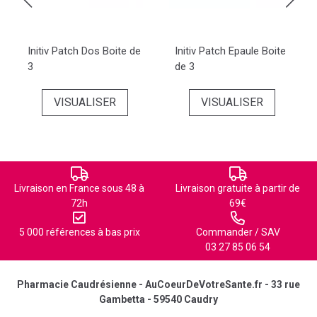
Initiv Patch Dos Boite de
Initiv Patch Epaule Boite
3
de 3
VISUALISER
VISUALISER
Livraison en France sous 48 à
Livraison gratuite à partir de
72h
69€
5 000 références à bas prix
Commander / SAV
03 27 85 06 54
Pharmacie Caudrésienne - AuCoeurDeVotreSante.fr - 33 rue
Gambetta - 59540 Caudry