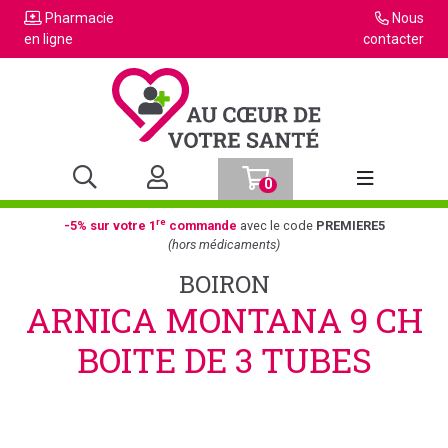
Pharmacie
Nous
en ligne
contacter
0
Afficher la n
re
-5% sur votre 1
commande
avec le code
PREMIERE5
(hors médicaments)
BOIRON
ARNICA MONTANA 9 CH
BOITE DE 3 TUBES