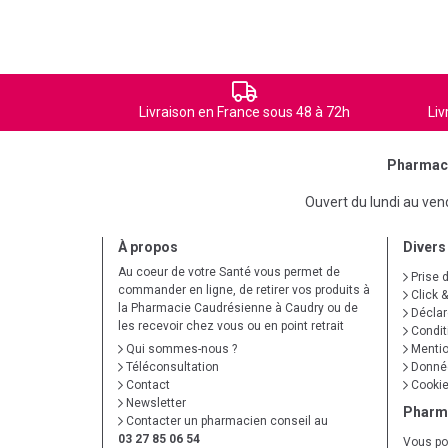
Livraison en France sous 48 à 72h
Liv
Pharmaci
Ouvert du lundi au ve
À propos
Divers
Au coeur de votre Santé vous permet de
Prise 
commander en ligne, de retirer vos produits à
Click &
la Pharmacie Caudrésienne à Caudry ou de
Déclare
les recevoir chez vous ou en point retrait
Condit
Qui sommes-nous ?
Mentio
Téléconsultation
Donnée
Contact
Cooki
Newsletter
Pharm
Contacter un pharmacien conseil au
03 27 85 06 54
Vous po