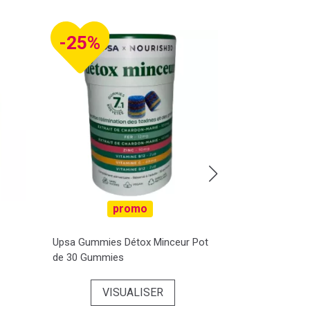
-25%
promo
Upsa Gummies Détox Minceur Pot
Citrate Bétaï
de 30 Gummies
VISUALISER
VI