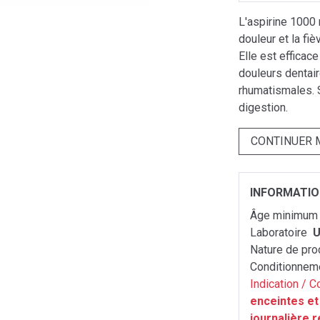
L'aspirine 1000
douleur et la fiè
Elle est efficace
douleurs dentai
rhumatismales. 
digestion.
CONTINUER 
INFORMATI
Âge minimu
Laboratoire
U
Nature de pro
Conditionnem
Indication / C
enceintes et
journalière 