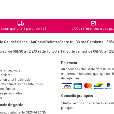
raison gratuite à partir de 69€
5 000 références à bas pri
e Caudrésienne - AuCoeurDeVotreSante.fr - 33 rue Gambetta - 595
ndredi de 08h30 à 12h30 et de 13h30 à 19h30, le samedi de 08h30 à 12h
Paiement
Au coeur de votre Santé offre un pai
de rendez-vous
entièrement sécurisé, quel que soit 
 collect
de règlement
r un effet indésirable
ions générales de vente (CGV)
ns légales
s personnelles
Conseils pratiques
es
Retrouver tous nos derniers consei
acie de garde
pratiques
uvez contacter le
0825 74 20 30