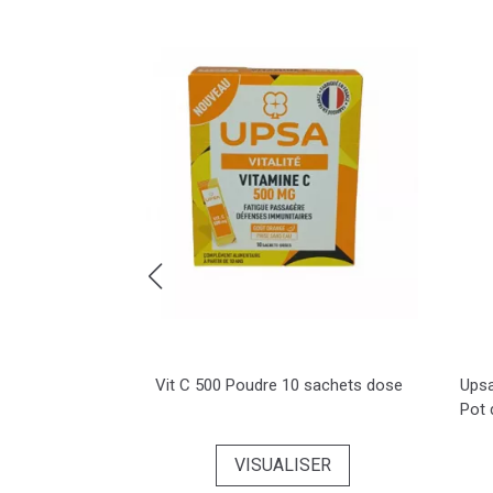
o
e 5 en 1
Vit C 500 Poudre 10 sachets dose
Upsa
cents 2 tubes
Pot 
VISUALISER
ER