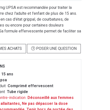
 mg UPSA est recommandée pour traiter la
vre chez l'adulte et l'enfant de plus de 15 ans.
 en cas d'état grippal, de courbatures, de
res ou encore pour certaines douleurs
Sa formule effervescente permet de faciliter sa
MES ACHATS
POSER UNE QUESTION
ONS
m
15 ans
psa
duit
Comprimé effervescent
ent
Tube rigide
ontre-indication
Déconseillé aux femmes
 allaitantes, Ne pas dépasser la dose
recommandée, Tenir hors de portée des