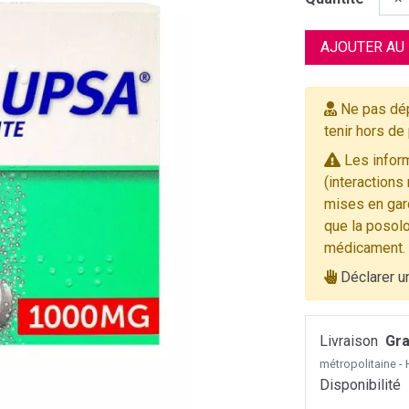
AJOUTER AU
Ne pas dép
tenir hors de
Les inform
(interactions
mises en gard
que la posolo
médicament.
Déclarer u
Livraison
Gra
métropolitaine 
Disponibilité