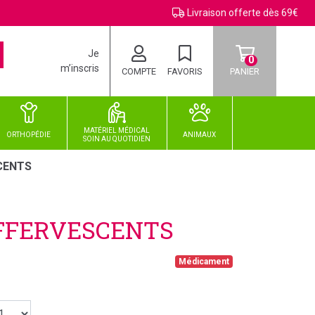
Livraison offerte dès 69€
Je
0
m’inscris
COMPTE
FAVORIS
PANIER
MATÉRIEL MÉDICAL
ORTHOPÉDIE
ANIMAUX
SOIN
AU
QUOTIDIEN
CENTS
EFFERVESCENTS
Médicament