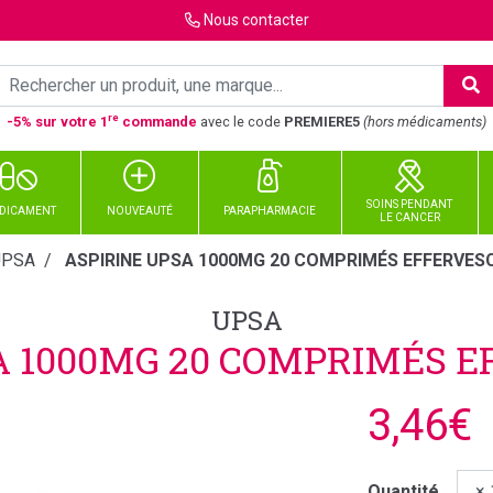
Nous
contacter
re
-5% sur votre 1
commande
avec le code
PREMIERE5
(hors médicaments)
SOINS PENDANT
DICAMENT
NOUVEAUTÉ
PARAPHARMACIE
LE CANCER
UPSA
ASPIRINE UPSA 1000MG 20 COMPRIMÉS EFFERVES
UPSA
A 1000MG 20 COMPRIMÉS 
3,46€
Quantité