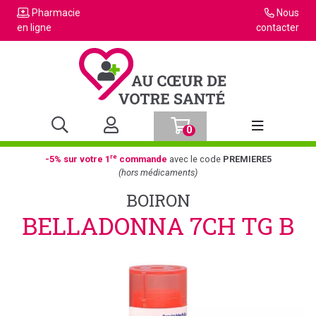
Pharmacie
Nous
en ligne
contacter
0
Afficher la n
re
-5% sur votre 1
commande
avec le code
PREMIERE5
(hors médicaments)
BOIRON
BELLADONNA 7CH TG B