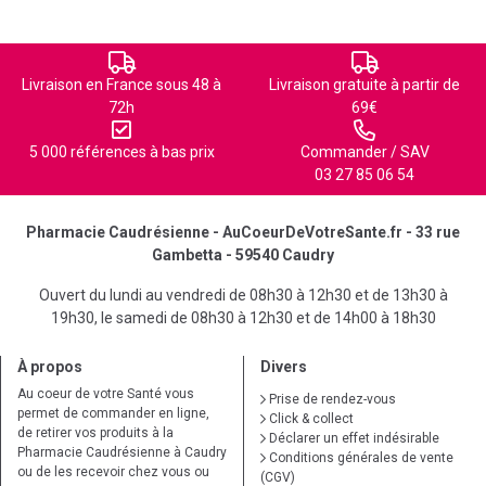
Livraison en France sous 48 à
Livraison gratuite à partir de
72h
69€
5 000 références à bas prix
Commander / SAV
03 27 85 06 54
Pharmacie Caudrésienne - AuCoeurDeVotreSante.fr - 33 rue
Gambetta - 59540 Caudry
Ouvert du lundi au vendredi de 08h30 à 12h30 et de 13h30 à
19h30, le samedi de 08h30 à 12h30 et de 14h00 à 18h30
À propos
Divers
Au coeur de votre Santé vous
Prise de rendez-vous
permet de commander en ligne,
Click & collect
de retirer vos produits à la
Déclarer un effet indésirable
Pharmacie Caudrésienne à Caudry
Conditions générales de vente
ou de les recevoir chez vous ou
(CGV)