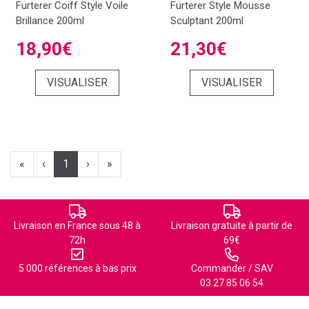
Furterer Coiff Style Voile
Furterer Style Mousse
Brillance 200ml
Sculptant 200ml
18,90€
21,30€
VISUALISER
VISUALISER
«
‹
1
›
»
Livraison en France sous 48 à
Livraison gratuite à partir de
72h
69€
5 000 références à bas prix
Commander / SAV
03 27 85 06 54