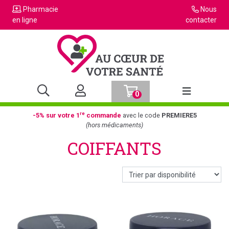
Pharmacie
Nous
en ligne
contacter
0
Afficher la n
re
-5% sur votre 1
commande
avec le code
PREMIERE5
(hors médicaments)
COIFFANTS