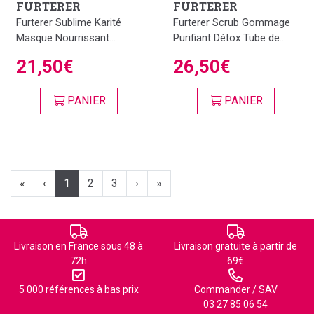
FURTERER
FURTERER
Furterer Sublime Karité
Furterer Scrub Gommage
Masque Nourrissant...
Purifiant Détox Tube de...
21,50€
26,50€
PANIER
PANIER
«
‹
1
2
3
›
»
Livraison en France sous 48 à
Livraison gratuite à partir de
72h
69€
5 000 références à bas prix
Commander / SAV
03 27 85 06 54