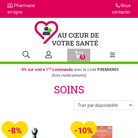
Pharmacie
Nous
en ligne
contacter
0
Afficher la n
re
-5% sur votre 1
commande
avec le code
PREMIERE5
(hors médicaments)
SOINS
-8%
-10%