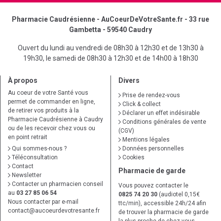
Pharmacie Caudrésienne - AuCoeurDeVotreSante.fr - 33 rue
Gambetta - 59540 Caudry
Ouvert du lundi au vendredi de 08h30 à 12h30 et de 13h30 à
19h30, le samedi de 08h30 à 12h30 et de 14h00 à 18h30
À propos
Divers
Au coeur de votre Santé vous
Prise de rendez-vous
permet de commander en ligne,
Click & collect
de retirer vos produits à la
Déclarer un effet indésirable
Pharmacie Caudrésienne à Caudry
Conditions générales de vente
ou de les recevoir chez vous ou
(CGV)
en point retrait
Mentions légales
Qui sommes-nous ?
Données personnelles
Téléconsultation
Cookies
Contact
Pharmacie de garde
Newsletter
Contacter un pharmacien conseil
Vous pouvez contacter le
au
03 27 85 06 54
0825 74 20 30
(audiotel 0,15€
Nous contacter par e-mail
ttc/min), accessible 24h/24 afin
contact
@
aucoeurdevotresante.fr
de trouver la pharmacie de garde