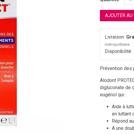
AJOUTER AU
Livraison
Gra
métropolitaine
Disponibilité
Prévention des 
Alodont PROTEC
digluconate de c
eugénol qui :
Aide à lut
en luttant 
Répond au
A une doub