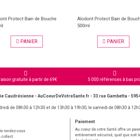
ont Protect Bain de Bouche
Alodont Protect Bain de Bouc
ml
500ml
PANIER
PANIER
raison gratuite à partir de 69€
5 000 références à bas pri
e Caudrésienne - AuCoeurDeVotreSante.fr - 33 rue Gambetta - 595
ndredi de 08h30 à 12h30 et de 13h30 à 19h30, le samedi de 08h30 à 12h
Paiement
Au coeur de votre Santé offre un pai
de rendez-vous
entièrement sécurisé, quel que soit 
 collect