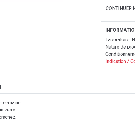
CONTINUER 
INFORMATI
Laboratoire
B
Nature de pro
Conditionnem
Indication / C
N
ne semaine.
n verre.
crachez.