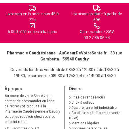
Livraison en France sous 48 à
Livraison gratuite à partir de
72h
69€
5 000 références à bas prix
Commander / SAV
03 27 85 06 54
Pharmacie Caudrésienne - AuCoeurDeVotreSante.fr - 33 rue
Gambetta - 59540 Caudry
Ouvert du lundi au vendredi de 08h30 à 12h30 et de 13h30 à
19h30, le samedi de 08h30 à 12h30 et de 14h00 à 18h30
À propos
Divers
Au coeur de votre Santé vous
Prise de rendez-vous
permet de commander en ligne,
Click & collect
de retirer vos produits à la
Déclarer un effet indésirable
Pharmacie Caudrésienne à Caudry
Conditions générales de vente
ou de les recevoir chez vous ou
(CGV)
en point retrait
Mentions légales
Qui sommes-nous ?
Données personnelles