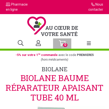
Pharmacie
Nous
en ligne
contacter
0
Afficher la n
re
-5% sur votre 1
commande
avec le code
PREMIERE5
(hors médicaments)
BIOLANE
BIOLANE BAUME
RÉPARATEUR APAISANT
TUBE 40 ML