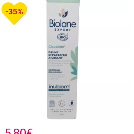
-35%
5,80€