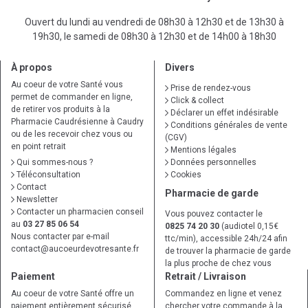
Ouvert du lundi au vendredi de 08h30 à 12h30 et de 13h30 à
19h30, le samedi de 08h30 à 12h30 et de 14h00 à 18h30
À propos
Divers
Au coeur de votre Santé vous
Prise de rendez-vous
permet de commander en ligne,
Click & collect
de retirer vos produits à la
Déclarer un effet indésirable
Pharmacie Caudrésienne à Caudry
Conditions générales de vente
ou de les recevoir chez vous ou
(CGV)
en point retrait
Mentions légales
Qui sommes-nous ?
Données personnelles
Téléconsultation
Cookies
Contact
Pharmacie de garde
Newsletter
Contacter un pharmacien conseil
Vous pouvez contacter le
au
03 27 85 06 54
0825 74 20 30
(audiotel 0,15€
Nous contacter par e-mail
ttc/min), accessible 24h/24 afin
contact
@
aucoeurdevotresante.fr
de trouver la pharmacie de garde
la plus proche de chez vous
Paiement
Retrait / Livraison
Au coeur de votre Santé offre un
Commandez en ligne et venez
paiement entièrement sécurisé,
chercher votre commande à la