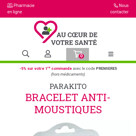
Pharmacie
Nous
en ligne
contacter
0
Afficher la n
re
-5% sur votre 1
commande
avec le code
PREMIERE5
(hors médicaments)
PARAKITO
BRACELET ANTI-
MOUSTIQUES