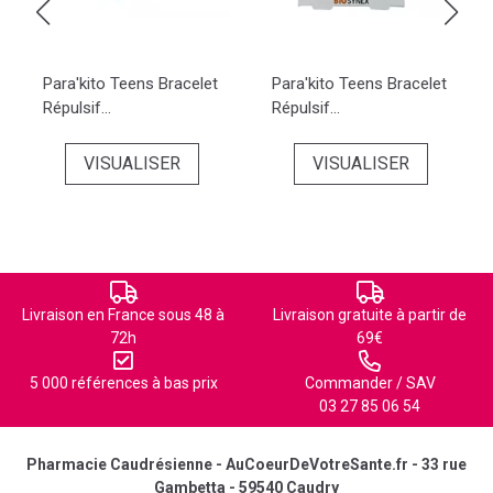
Para'kito Teens Bracelet
Para'kito Teens Bracelet
Répulsif...
Répulsif...
VISUALISER
VISUALISER
Livraison en France sous 48 à
Livraison gratuite à partir de
72h
69€
5 000 références à bas prix
Commander / SAV
03 27 85 06 54
Pharmacie Caudrésienne - AuCoeurDeVotreSante.fr - 33 rue
Gambetta - 59540 Caudry