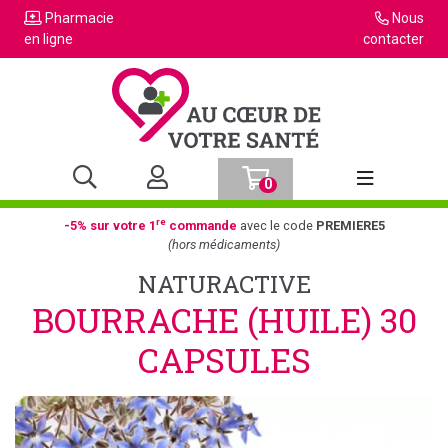
Pharmacie
Nous
en ligne
contacter
0
Afficher la n
re
-5% sur votre 1
commande
avec le code
PREMIERE5
(hors médicaments)
NATURACTIVE
BOURRACHE (HUILE) 30
CAPSULES