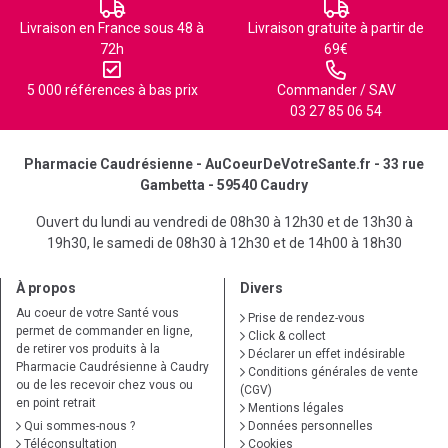
Livraison en France sous 48 à
Livraison gratuite à partir de
72h
69€
5 000 références à bas prix
Commander / SAV
03 27 85 06 54
Pharmacie Caudrésienne - AuCoeurDeVotreSante.fr - 33 rue
Gambetta - 59540 Caudry
Ouvert du lundi au vendredi de 08h30 à 12h30 et de 13h30 à
19h30, le samedi de 08h30 à 12h30 et de 14h00 à 18h30
À propos
Divers
Au coeur de votre Santé vous
Prise de rendez-vous
permet de commander en ligne,
Click & collect
de retirer vos produits à la
Déclarer un effet indésirable
Pharmacie Caudrésienne à Caudry
Conditions générales de vente
ou de les recevoir chez vous ou
(CGV)
en point retrait
Mentions légales
Qui sommes-nous ?
Données personnelles
Téléconsultation
Cookies