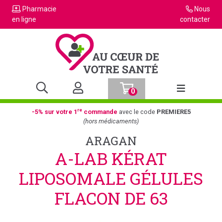
Pharmacie
Nous
en ligne
contacter
0
Afficher la n
re
-5% sur votre 1
commande
avec le code
PREMIERE5
(hors médicaments)
ARAGAN
A-LAB KÉRAT
LIPOSOMALE GÉLULES
FLACON DE 63