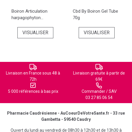
Boiron Articulation
Cbd By Boiron Gel Tube
harpagophyton...
70g
VISUALISER
VISUALISER
Livraison en France sous 48 à
Livraison gratuite à partir de
72h
69€
5 000 références à bas prix
Commander / SAV
03 27 85 06 54
Pharmacie Caudrésienne - AuCoeurDeVotreSante.fr - 33 rue
Gambetta - 59540 Caudry
Ouvert du lundi au vendredi de 08h30 à 12h30 et de 13h30 à