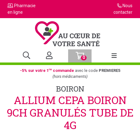
Pharmacie
Nous
en ligne
contacter
0
Afficher la n
re
-5% sur votre 1
commande
avec le code
PREMIERE5
(hors médicaments)
BOIRON
ALLIUM CEPA BOIRON
9CH GRANULÉS TUBE DE
4G