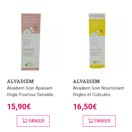
L'onguent Apivita est le produit Top de la gamme. Cet
onguent répare vos talons fendillés, les crevasses, cors et
toutes types de duretés ou de bobo. Il est le baume SOS
de la trousse à pharmacie.
ALVADIEM
ALVADIEM
Alvadiem Soin Apaisant
Alvadiem Soin Nourrissant
Ongle Pourtour Sensible...
Ongles et Cuticules...
15,90€
16,50€
PANIER
PANIER