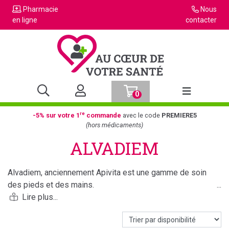
Pharmacie
Nous
en ligne
contacter
0
Afficher la n
re
-5% sur votre 1
commande
avec le code
PREMIERE5
(hors médicaments)
ALVADIEM
Alvadiem, anciennement Apivita est une gamme de soin
des pieds et des mains.
Les produits sont issus de la ruche, composés de miel,
propolis, cire d'abeille et gelée royale.