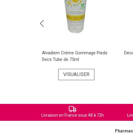
n Abîmées pot
Alvadiem Crème Gommage Pieds
Déod
Secs Tube de 75ml
ER
VISUALISER
Livraison en France sous 48 à 72h
Liv
Pharmaci