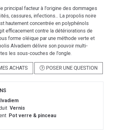
le principal facteur à l'origine des dommages
ilités, cassures, infections... La propolis noire
st hautement concentrée en polyphénols
git efficacement contre la détériorations de
 sous forme oléique par une méthode verte et
polis Alvadiem délivre son pouvoir multi-
utes les sous-couches de l'ongle.
MES ACHATS
POSER UNE QUESTION
ONS
lvadiem
duit
Vernis
ent
Pot verre & pinceau