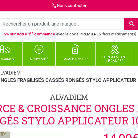
Nous
contacter
re
-5% sur votre 1
commande
avec le code
PREMIERE5
(hors médicaments)
SOINS PENDANT
DICAMENT
NOUVEAUTÉ
PARAPHARMACIE
LE CANCER
ALVADIEM
ONGLES FRAGILISÉS CASSÉS RONGÉS STYLO APPLICATEUR 
ALVADIEM
RCE & CROISSANCE ONGLES 
GÉS STYLO APPLICATEUR 1