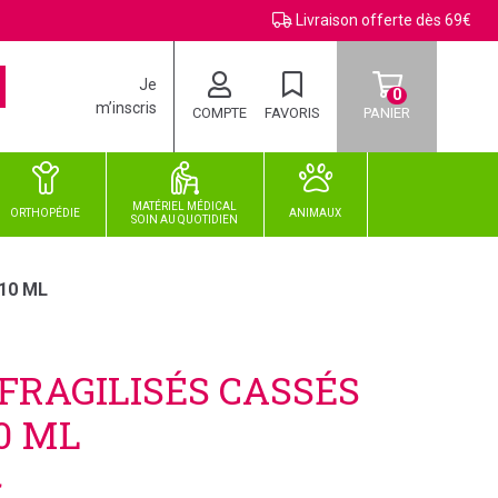
Livraison offerte dès 69€
Je
0
m’inscris
COMPTE
FAVORIS
PANIER
MATÉRIEL MÉDICAL
ORTHOPÉDIE
ANIMAUX
SOIN
AU
QUOTIDIEN
10 ML
FRAGILISÉS CASSÉS
0 ML