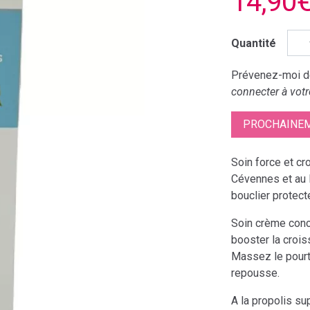
14,90
Quantité
Prévenez-moi dè
connecter à votr
PROCHAINEM
Soin force et cr
Cévennes et au l
bouclier protecte
Soin crème conce
booster la crois
Massez le pourto
repousse.
A la propolis su