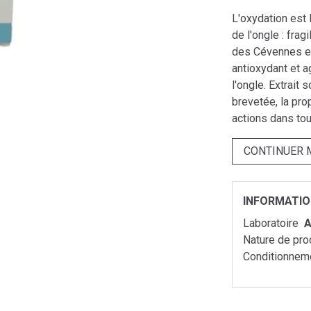
L'oxydation est 
de l'ongle : frag
des Cévennes e
antioxydant et a
l'ongle. Extrait
brevetée, la pro
actions dans to
CONTINUER 
INFORMATI
Laboratoire
A
Nature de pro
Conditionnem