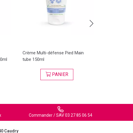
Crème Multi-défense Pied Main
Onguent Répar
40ml
tube 150ml
10ml
PANIER
x
Commander / SAV 03 27 85 06 54
40 Caudry