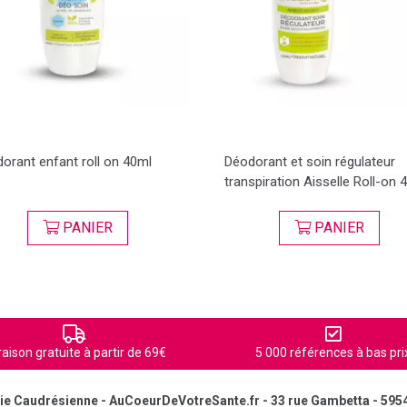
orant enfant roll on 40ml
Déodorant et soin régulateur
transpiration Aisselle Roll-on 
PANIER
PANIER
raison gratuite à partir de 69€
5 000 références à bas pri
e Caudrésienne - AuCoeurDeVotreSante.fr - 33 rue Gambetta - 595