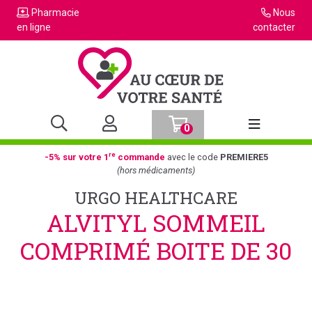
Pharmacie
Nous
en ligne
contacter
0
Afficher la n
re
-5% sur votre 1
commande
avec le code
PREMIERE5
(hors médicaments)
URGO HEALTHCARE
ALVITYL SOMMEIL
COMPRIMÉ BOITE DE 30