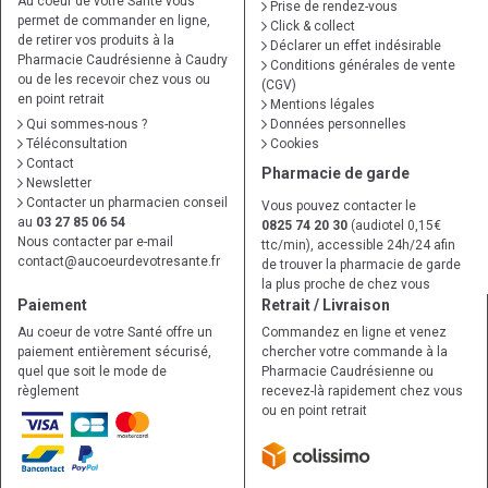
Au coeur de votre Santé vous
Prise de rendez-vous
permet de commander en ligne,
Click & collect
de retirer vos produits à la
Déclarer un effet indésirable
Pharmacie Caudrésienne à Caudry
Conditions générales de vente
ou de les recevoir chez vous ou
(CGV)
en point retrait
Mentions légales
Qui sommes-nous ?
Données personnelles
Téléconsultation
Cookies
Contact
Pharmacie de garde
Newsletter
Contacter un pharmacien conseil
Vous pouvez contacter le
au
03 27 85 06 54
0825 74 20 30
(audiotel 0,15€
Nous contacter par e-mail
ttc/min), accessible 24h/24 afin
contact
@
aucoeurdevotresante.fr
de trouver la pharmacie de garde
la plus proche de chez vous
Paiement
Retrait / Livraison
Au coeur de votre Santé offre un
Commandez en ligne et venez
paiement entièrement sécurisé,
chercher votre commande à la
quel que soit le mode de
Pharmacie Caudrésienne ou
règlement
recevez-là rapidement chez vous
ou en point retrait