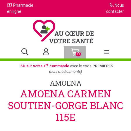
Pharmacie
Nous
en ligne
contacter
0
Afficher la n
re
-5% sur votre 1
commande
avec le code
PREMIERE5
(hors médicaments)
AMOENA
AMOENA CARMEN
SOUTIEN-GORGE BLANC
115E