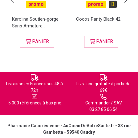
promo
promo
Karolina Soutien-gorge
Cocos Panty Black 42
Sans Armature...
PANIER
PANIER
Livraison en France sous 48 à
Livraison gratuite à partir de
72h
69€
5 000 références à bas prix
Commander / SAV
03 27 85 06 54
Pharmacie Caudrésienne - AuCoeurDeVotreSante.fr - 33 rue
Gambetta - 59540 Caudry