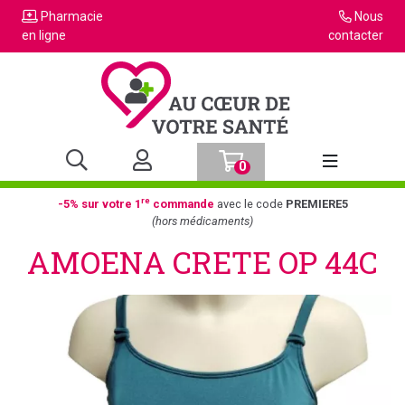
Pharmacie
Nous
en ligne
contacter
0
Afficher la n
re
-5% sur votre 1
commande
avec le code
PREMIERE5
(hors médicaments)
AMOENA CRETE OP 44C