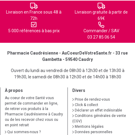
Livraison en France sous 48 à
Livraison gratuite à partir de
72h
69€
5 000 références à bas prix
Commander / SAV
03 27 85 06 54
Pharmacie Caudrésienne - AuCoeurDeVotreSante.fr - 33 rue
Gambetta - 59540 Caudry
Ouvert du lundi au vendredi de 08h30 à 12h30 et de 13h30 à
19h30, le samedi de 08h30 à 12h30 et de 14h00 à 18h30
À propos
Divers
Au coeur de votre Santé vous
Prise de rendez-vous
permet de commander en ligne,
Click & collect
de retirer vos produits à la
Déclarer un effet indésirable
Pharmacie Caudrésienne à Caudry
Conditions générales de vente
ou de les recevoir chez vous ou
(CGV)
en point retrait
Mentions légales
Qui sommes-nous ?
Données personnelles