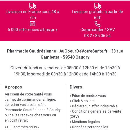
Livraison en France sous 48 à
Livraison gratuite à partir de
72h
69€
5 000 références à bas prix
Commander / SAV
03 27 85 06 54
Pharmacie Caudrésienne - AuCoeurDeVotreSante.fr - 33 rue
Gambetta - 59540 Caudry
Ouvert du lundi au vendredi de 08h30 à 12h30 et de 13h30 à
19h30, le samedi de 08h30 à 12h30 et de 14h00 à 18h30
À propos
Divers
Au coeur de votre Santé vous
Prise de rendez-vous
permet de commander en ligne,
Click & collect
de retirer vos produits à la
Déclarer un effet indésirable
Pharmacie Caudrésienne à Caudry
Conditions générales de vente
ou de les recevoir chez vous ou
(CGV)
en point retrait
Mentions légales
Qui sommes-nous ?
Données personnelles