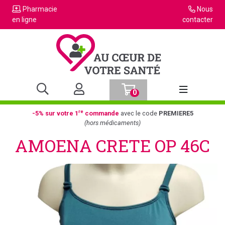
Pharmacie
Nous
en ligne
contacter
0
Afficher la n
re
-5% sur votre 1
commande
avec le code
PREMIERE5
(hors médicaments)
AMOENA CRETE OP 46C