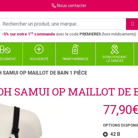
Nous
contacter
re
-5% sur votre 1
commande
avec le code
PREMIERE5
(hors médicaments)
SOINS PENDANT
DICAMENT
NOUVEAUTÉ
PARAPHARMACIE
LE CANCER
SAMUI OP MAILLOT DE BAIN 1 PIÈCE
H SAMUI OP MAILLOT DE BA
77,90
OPTIONS DISPONI
42 B