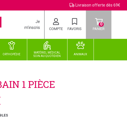
Livraison offerte dès 69€
Je
0
m’inscris
COMPTE
FAVORIS
PANIER
MATÉRIEL MÉDICAL
ORTHOPÉDIE
ANIMAUX
SOIN
AU
QUOTIDIEN
IN 1 PIÈCE
€
BLES