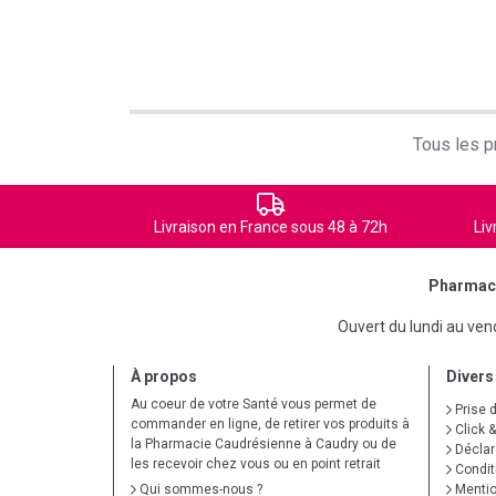
Tous les pr
Livraison en France sous 48 à 72h
Liv
Pharmaci
Ouvert du lundi au ve
À propos
Divers
Au coeur de votre Santé vous permet de
Prise 
commander en ligne, de retirer vos produits à
Click &
la Pharmacie Caudrésienne à Caudry ou de
Déclare
les recevoir chez vous ou en point retrait
Condit
Qui sommes-nous ?
Mentio