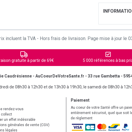
INFORMATI
ix incluent la TVA - Hors frais de livraison. Page mise à jour le
raison gratuite à partir de 69€
5 000 références à bas pri
e Caudrésienne - AuCoeurDeVotreSante.fr - 33 rue Gambetta - 595
ndredi de 08h30 à 12h30 et de 13h30 à 19h30, le samedi de 08h30 à 12h
Paiement
Au coeur de votre Santé offre un pai
de rendez-vous
entièrement sécurisé, quel que soit 
 collect
de règlement
r un effet indésirable
ions générales de vente (CGV)
ns légales