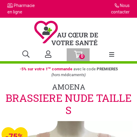
Pharmacie
Nous
en ligne
contacter
0
Afficher la n
re
-5% sur votre 1
commande
avec le code
PREMIERE5
(hors médicaments)
AMOENA
BRASSIERE NUDE TAILLE
S
-75%