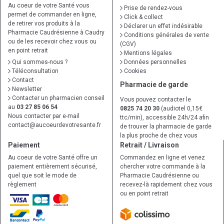
Au coeur de votre Santé vous
Prise de rendez-vous
permet de commander en ligne,
Click & collect
de retirer vos produits à la
Déclarer un effet indésirable
Pharmacie Caudrésienne à Caudry
Conditions générales de vente
ou de les recevoir chez vous ou
(CGV)
en point retrait
Mentions légales
Qui sommes-nous ?
Données personnelles
Téléconsultation
Cookies
Contact
Pharmacie de garde
Newsletter
Contacter un pharmacien conseil
Vous pouvez contacter le
au
03 27 85 06 54
0825 74 20 30
(audiotel 0,15€
Nous contacter par e-mail
ttc/min), accessible 24h/24 afin
contact
@
aucoeurdevotresante.fr
de trouver la pharmacie de garde
la plus proche de chez vous
Paiement
Retrait / Livraison
Au coeur de votre Santé offre un
Commandez en ligne et venez
paiement entièrement sécurisé,
chercher votre commande à la
quel que soit le mode de
Pharmacie Caudrésienne ou
règlement
recevez-là rapidement chez vous
ou en point retrait