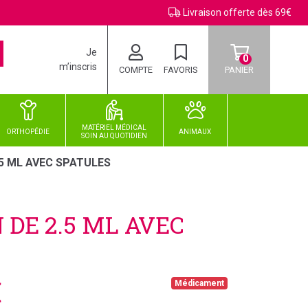
Livraison offerte dès 69€
Je
0
m’inscris
COMPTE
FAVORIS
PANIER
MATÉRIEL MÉDICAL
ORTHOPÉDIE
ANIMAUX
SOIN
AU
QUOTIDIEN
5 ML AVEC SPATULES
DE 2.5 ML AVEC
€
Médicament