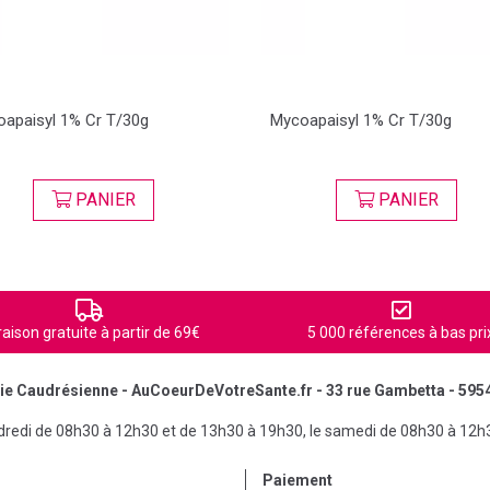
apaisyl 1% Cr T/30g
Mycoapaisyl 1% Cr T/30g
PANIER
PANIER
raison gratuite à partir de 69€
5 000 références à bas pri
e Caudrésienne - AuCoeurDeVotreSante.fr - 33 rue Gambetta - 595
ndredi de 08h30 à 12h30 et de 13h30 à 19h30, le samedi de 08h30 à 12h
Paiement