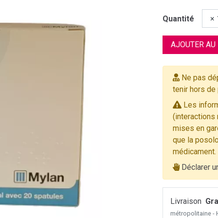
Quantité
AJOUTER AU
Ne pas dép
tenir hors de
Les inform
(interactions
mises en gard
que la posolo
médicament.
Déclarer u
Livraison
Gra
métropolitaine 