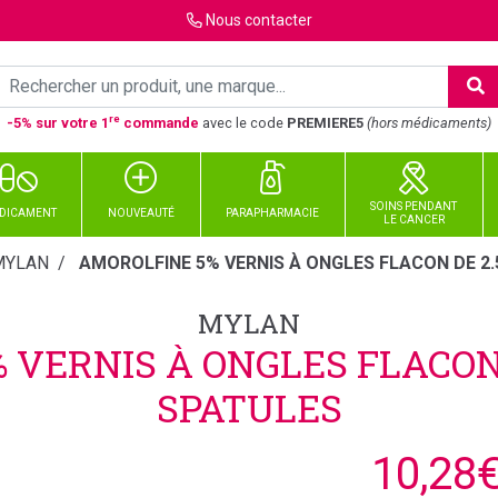
Nous
contacter
re
-5% sur votre 1
commande
avec le code
PREMIERE5
(hors médicaments)
SOINS PENDANT
DICAMENT
NOUVEAUTÉ
PARAPHARMACIE
LE CANCER
MYLAN
AMOROLFINE 5% VERNIS À ONGLES FLACON DE 2.
MYLAN
 VERNIS À ONGLES FLACON 
SPATULES
10,28