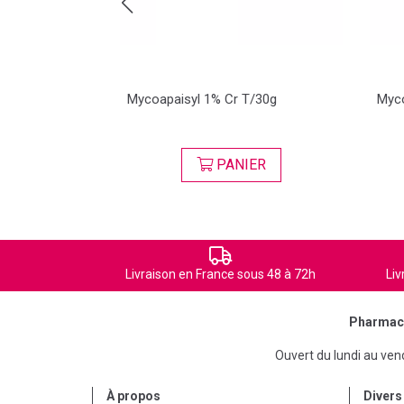
Mycoapaisyl 1% Cr T/30g
Myco
PANIER
Livraison en France sous 48 à 72h
Liv
Pharmaci
Ouvert du lundi au ve
À propos
Divers