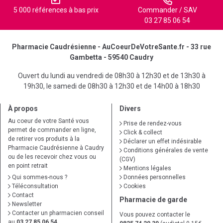
5 000 références à bas prix
Commander / SAV
03 27 85 06 54
Pharmacie Caudrésienne - AuCoeurDeVotreSante.fr - 33 rue
Gambetta - 59540 Caudry
Ouvert du lundi au vendredi de 08h30 à 12h30 et de 13h30 à
19h30, le samedi de 08h30 à 12h30 et de 14h00 à 18h30
À propos
Divers
Au coeur de votre Santé vous
Prise de rendez-vous
permet de commander en ligne,
Click & collect
de retirer vos produits à la
Déclarer un effet indésirable
Pharmacie Caudrésienne à Caudry
Conditions générales de vente
ou de les recevoir chez vous ou
(CGV)
en point retrait
Mentions légales
Qui sommes-nous ?
Données personnelles
Téléconsultation
Cookies
Contact
Pharmacie de garde
Newsletter
Contacter un pharmacien conseil
Vous pouvez contacter le
au
03 27 85 06 54