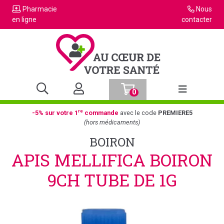
Pharmacie
Nous
en ligne
contacter
0
Afficher la n
re
-5% sur votre 1
commande
avec le code
PREMIERE5
(hors médicaments)
BOIRON
APIS MELLIFICA BOIRON
9CH TUBE DE 1G