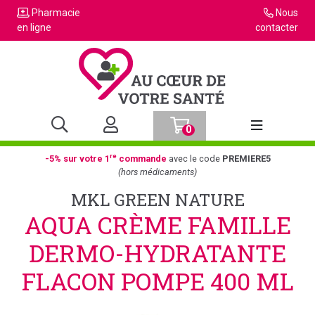
Pharmacie
Nous
en ligne
contacter
0
Afficher la n
re
-5% sur votre 1
commande
avec le code
PREMIERE5
(hors médicaments)
MKL GREEN NATURE
AQUA CRÈME FAMILLE
DERMO-HYDRATANTE
FLACON POMPE 400 ML