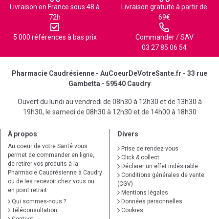
Livraison en France sous 48 à
Livraison gratuite à partir de
72h
69€
5 000 références à bas prix
Commander / SAV
03 27 85 06 54
Pharmacie Caudrésienne - AuCoeurDeVotreSante.fr - 33 rue
Gambetta - 59540 Caudry
Ouvert du lundi au vendredi de 08h30 à 12h30 et de 13h30 à
19h30, le samedi de 08h30 à 12h30 et de 14h00 à 18h30
À propos
Divers
Au coeur de votre Santé vous
Prise de rendez-vous
permet de commander en ligne,
Click & collect
de retirer vos produits à la
Déclarer un effet indésirable
Pharmacie Caudrésienne à Caudry
Conditions générales de vente
ou de les recevoir chez vous ou
(CGV)
en point retrait
Mentions légales
Qui sommes-nous ?
Données personnelles
Téléconsultation
Cookies