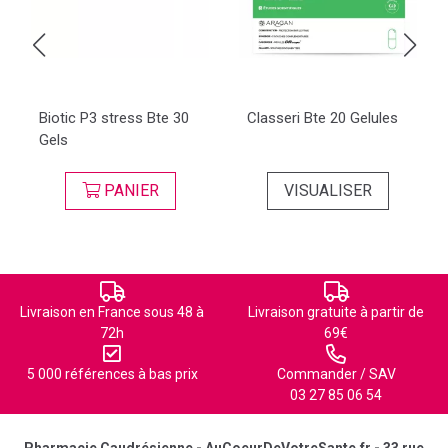
Biotic P3 stress Bte 30
Classeri Bte 20 Gelules
Gels
PANIER
VISUALISER
Livraison en France sous 48 à
Livraison gratuite à partir de
72h
69€
5 000 références à bas prix
Commander / SAV
03 27 85 06 54