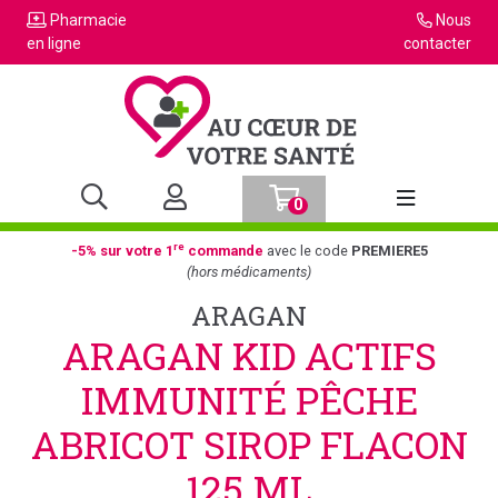
Pharmacie
Nous
en ligne
contacter
0
Afficher la n
re
-5% sur votre 1
commande
avec le code
PREMIERE5
(hors médicaments)
ARAGAN
ARAGAN KID ACTIFS
IMMUNITÉ PÊCHE
ABRICOT SIROP FLACON
125 ML