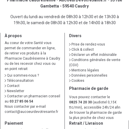
Pharmacie Caudrésienne - AuCoeurDeVotreSante.fr - 33 rue
Gambetta - 59540 Caudry
Ouvert du lundi au vendredi de 08h30 à 12h30 et de 13h30 à
19h30, le samedi de 08h30 à 12h30 et de 14h00 à 18h30
À propos
Divers
Au coeur de votre Santé vous
Prise de rendez-vous
permet de commander en ligne,
Click & collect
de retirer vos produits à la
Déclarer un effet indésirable
Pharmacie Caudrésienne à Caudry
Conditions générales de vente
ou de les recevoir chez vous ou
(CGV)
en point retrait
Mentions légales
Qui sommes-nous ?
Données personnelles
Téléconsultation
Cookies
Contact
Pharmacie de garde
Newsletter
Contacter un pharmacien conseil
Vous pouvez contacter le
au
03 27 85 06 54
0825 74 20 30
(audiotel 0,15€
Nous contacter par e-mail
ttc/min), accessible 24h/24 afin
contact
@
aucoeurdevotresante.fr
de trouver la pharmacie de garde
la plus proche de chez vous
Paiement
Retrait / Livraison