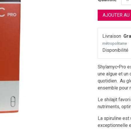
AJOUTER AU
Livraison
Gra
métropolitaine
Disponibilité
Shylamyc•Pro est
une algue et un 
quotidien. Au glo
ensemble pour re
Le shilajit favo
nutriments, opti
La spiruline est
exceptionnelle 