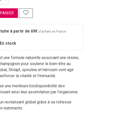
 PANIER
tuite à partir de 69€
d’achats en France
En stock
 une formule naturelle associant une résine,
champignon pour soutenir le bien-être au
bal, Shilajit, spiruline et héricium vont agir
nforcer la vitalité et l'immunité.
rise une meilleure biodisponibilité des
misant ainsi leur assimilation par l'organisme.
 un revitalisant global grâce à sa richesse
en nutriments.