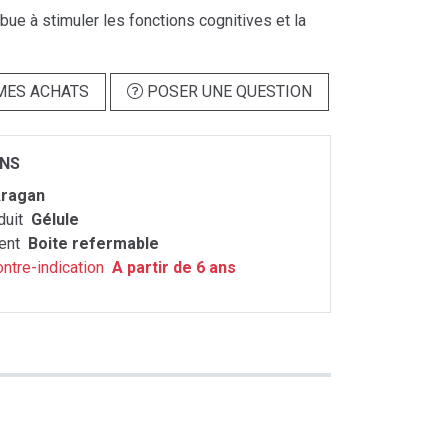
ibue à stimuler les fonctions cognitives et la
MES ACHATS
POSER UNE QUESTION
ONS
ragan
duit
Gélule
ent
Boite refermable
ontre-indication
A partir de 6 ans