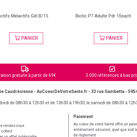
ctifs Melactifs Gél B/15
Biotic P7 Adulte Pdr 10sach
PANIER
PANIER
raison gratuite à partir de 69€
5 000 références à bas pri
e Caudrésienne - AuCoeurDeVotreSante.fr - 33 rue Gambetta - 595
ndredi de 08h30 à 12h30 et de 13h30 à 19h30, le samedi de 08h30 à 12h
Paiement
Au coeur de votre Santé offre un pai
de rendez-vous
entièrement sécurisé, quel que soit 
 collect
de règlement
r un effet indésirable