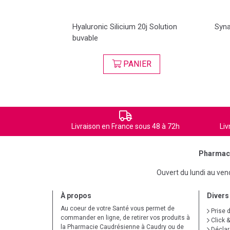
les
Hyaluronic Silicium 20j Solution
Syna
buvable
SER
PANIER
Livraison en France sous 48 à 72h
Liv
Pharmaci
Ouvert du lundi au ve
À propos
Divers
Au coeur de votre Santé vous permet de
Prise 
commander en ligne, de retirer vos produits à
Click &
la Pharmacie Caudrésienne à Caudry ou de
Déclare