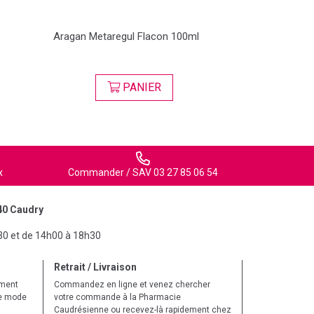
Aragan Metaregul Flacon 100ml
Biotic P2 Bab
gouttes
PANIER
x
Commander / SAV 03 27 85 06 54
40 Caudry
30 et de 14h00 à 18h30
Retrait / Livraison
ement
Commandez en ligne et venez chercher
le mode
votre commande à la Pharmacie
Caudrésienne ou recevez-là rapidement chez