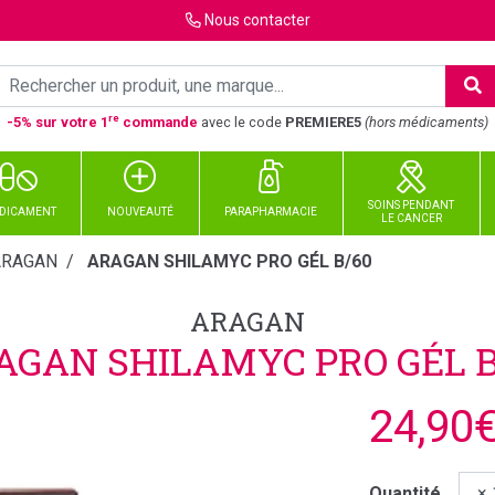
Nous
contacter
re
-5% sur votre 1
commande
avec le code
PREMIERE5
(hors médicaments)
SOINS PENDANT
DICAMENT
NOUVEAUTÉ
PARAPHARMACIE
LE CANCER
ARAGAN
ARAGAN SHILAMYC PRO GÉL B/60
ARAGAN
AGAN SHILAMYC PRO GÉL B
24,90
Quantité