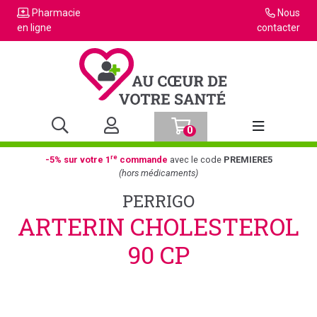
Pharmacie
Nous
en ligne
contacter
0
Afficher la n
re
-5% sur votre 1
commande
avec le code
PREMIERE5
(hors médicaments)
PERRIGO
ARTERIN CHOLESTEROL
90 CP