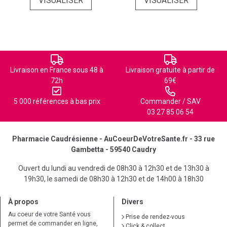
VISUALISER
VISUALISER
Livraison en France sous 48 à
Livraison gratuite à partir de
72h
69€
5 000 références à bas prix
Commander / SAV
03 27 85 06 54
Pharmacie Caudrésienne - AuCoeurDeVotreSante.fr - 33 rue
Gambetta - 59540 Caudry
Ouvert du lundi au vendredi de 08h30 à 12h30 et de 13h30 à
19h30, le samedi de 08h30 à 12h30 et de 14h00 à 18h30
À propos
Divers
Au coeur de votre Santé vous
Prise de rendez-vous
permet de commander en ligne,
Click & collect