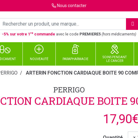
Nous
contacter
re
-5% sur votre 1
commande
avec le code
PREMIERE5
(hors médicaments)
SOINS PENDANT
DICAMENT
NOUVEAUTÉ
PARAPHARMACIE
LE CANCER
PERRIGO
ARTERIN FONCTION CARDIAQUE BOITE 90 COM
PERRIGO
CTION CARDIAQUE BOITE 
17,90
Quantité