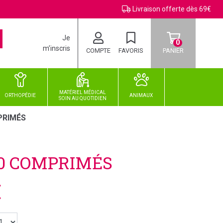
Livraison offerte dès 69€
Je
0
m’inscris
COMPTE
FAVORIS
PANIER
MATÉRIEL MÉDICAL
ORTHOPÉDIE
ANIMAUX
SOIN
AU
QUOTIDIEN
PRIMÉS
90 COMPRIMÉS
€