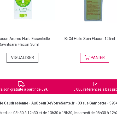
osun Aroms Huile Essentielle
Bi Oil Huile Soin Flacon 125ml
Ravintsara Flacon 30ml
VISUALISER
PANIER
raison gratuite à partir de 69€
5 000 références à bas pri
e Caudrésienne - AuCoeurDeVotreSante.fr - 33 rue Gambetta - 595
ndredi de 08h30 à 12h30 et de 13h30 à 19h30, le samedi de 08h30 à 12h