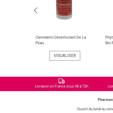
amp
Clemiderm Désinfectant De La
Phyt
on 250ml
Peau
Bio 
ER
VISUALISER
Livraison en France sous 48 à 72h
Liv
Pharmaci
Ouvert du lundi au ve