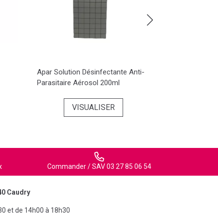
Apar Solution Désinfectante Anti-
Valda Gom Mâc
Parasitaire Aérosol 200ml
B/160
VISUALISER
VI
x
Commander / SAV 03 27 85 06 54
40 Caudry
30 et de 14h00 à 18h30