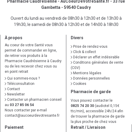
Pharmacie Caudrésienne - AuCoeurDeVotreSante.fr - 33 rue
Gambetta - 59540 Caudry
Ouvert du lundi au vendredi de 08h30 à 12h30 et de 13h30 à
19h30, le samedi de 08h30 à 12h30 et de 14h00 à 18h30
À propos
Divers
Au coeur de votre Santé vous
Prise de rendez-vous
permet de commander en ligne,
Click & collect
de retirer vos produits à la
Déclarer un effet indésirable
Pharmacie Caudrésienne à Caudry
Conditions générales de vente
ou de les recevoir chez vous ou
(CGV)
en point retrait
Mentions légales
Qui sommes-nous ?
Données personnelles
Téléconsultation
Cookies
Contact
Pharmacie de garde
Newsletter
Contacter un pharmacien conseil
Vous pouvez contacter le
au
03 27 85 06 54
0825 74 20 30
(audiotel 0,15€
Nous contacter par e-mail
ttc/min), accessible 24h/24 afin
contact
@
aucoeurdevotresante.fr
de trouver la pharmacie de garde
la plus proche de chez vous
Paiement
Retrait / Livraison