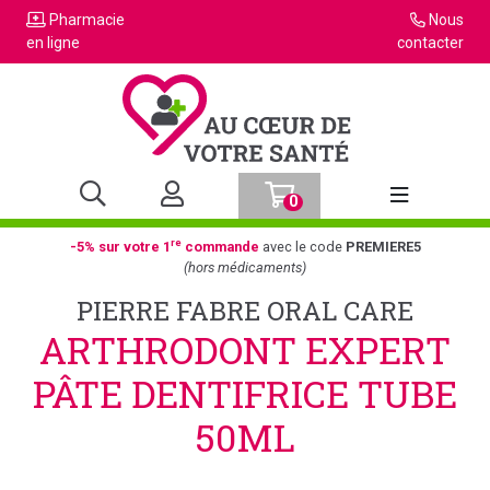
Pharmacie
Nous
en ligne
contacter
0
Afficher la n
re
-5% sur votre 1
commande
avec le code
PREMIERE5
(hors médicaments)
PIERRE FABRE ORAL CARE
ARTHRODONT EXPERT
PÂTE DENTIFRICE TUBE
50ML