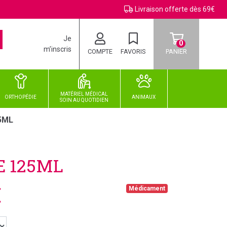
Livraison offerte dès 69€
Je
0
m’inscris
COMPTE
FAVORIS
PANIER
MATÉRIEL MÉDICAL
ORTHOPÉDIE
ANIMAUX
SOIN
AU
QUOTIDIEN
5ML
E 125ML
€
Médicament