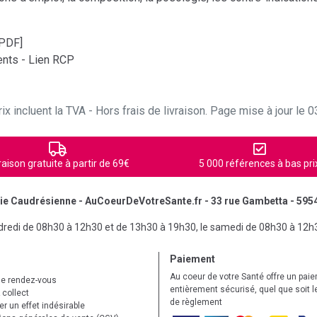
[PDF]
nts - Lien RCP
ix incluent la TVA - Hors frais de livraison. Page mise à jour le
raison gratuite à partir de 69€
5 000 références à bas pri
e Caudrésienne - AuCoeurDeVotreSante.fr - 33 rue Gambetta - 595
ndredi de 08h30 à 12h30 et de 13h30 à 19h30, le samedi de 08h30 à 12h
Paiement
Au coeur de votre Santé offre un pai
de rendez-vous
entièrement sécurisé, quel que soit 
 collect
de règlement
r un effet indésirable