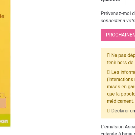
Prévenez-moi dè
connecter à votr
PROCHAINEM
Ne pas dép
tenir hors de
Les informa
(interactions
mises en gard
que la posolo
médicament.
Déclarer un
L'émulsion Ascab
cutanée à base