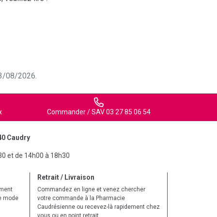
 03/08/2026.
x
Commander / SAV 03 27 85 06 54
40 Caudry
30 et de 14h00 à 18h30
Retrait / Livraison
ement
Commandez en ligne et venez chercher
le mode
votre commande à la Pharmacie
Caudrésienne ou recevez-là rapidement chez
vous ou en point retrait