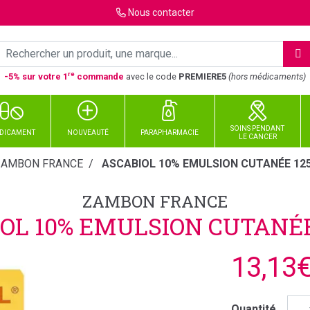
Nous
contacter
re
-5% sur votre 1
commande
avec le code
PREMIERE5
(hors médicaments)
SOINS PENDANT
DICAMENT
NOUVEAUTÉ
PARAPHARMACIE
LE CANCER
ZAMBON FRANCE
ASCABIOL 10% EMULSION CUTANÉE 12
ZAMBON FRANCE
OL 10% EMULSION CUTANÉ
13,13
Quantité