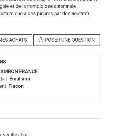
 gale et de la trombidiose automnale
itaire due à des piqûres par des aoûtats).
MES ACHATS
POSER UNE QUESTION
ONS
ZAMBON FRANCE
duit
Émulsion
ent
Flacon
veuillez lire :