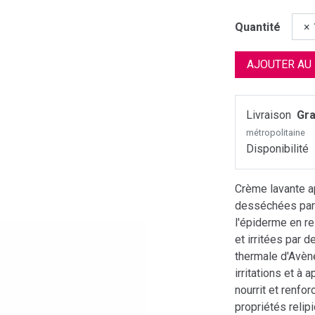
Quantité
AJOUTER AU
Livraison
Gra
métropolitaine
Disponibilité
Crème lavante ap
desséchées par 
l'épiderme en r
et irritées par 
thermale d'Avène
irritations et à 
nourrit et renfor
propriétés relip