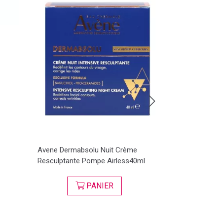
Avene Dermabsolu Nuit Crème
Avene Cicalfa
Resculptante Pompe Airless40ml
Réparateur Tu
PANIER