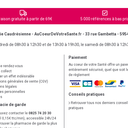
raison gratuite à partir de 69€
5 000 références à bas pri
e Caudrésienne - AuCoeurDeVotreSante.fr - 33 rue Gambetta - 595
ndredi de 08h30 à 12h30 et de 13h30 à 19h30, le samedi de 08h30 à 12h
Paiement
Au coeur de votre Santé offre un pai
de rendez-vous
entièrement sécurisé, quel que soit 
 collect
de règlement
r un effet indésirable
ions générales de vente (CGV)
ns légales
s personnelles
Conseils pratiques
es
Retrouver tous nos derniers consei
acie de garde
pratiques
uvez contacter le
0825 74 20 30
l 0,15€ ttc/min), accessible 24h/24
trouver la pharmacie de garde la plus