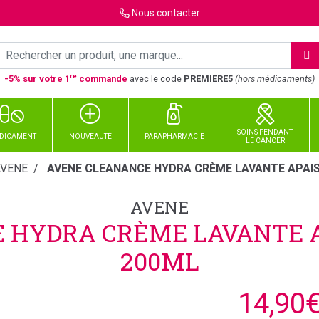
Nous
contacter
re
-5% sur votre 1
commande
avec le code
PREMIERE5
(hors médicaments)
SOINS PENDANT
DICAMENT
NOUVEAUTÉ
PARAPHARMACIE
LE CANCER
AVENE
AVENE CLEANANCE HYDRA CRÈME LAVANTE APAI
AVENE
 HYDRA CRÈME LAVANTE 
200ML
14,90