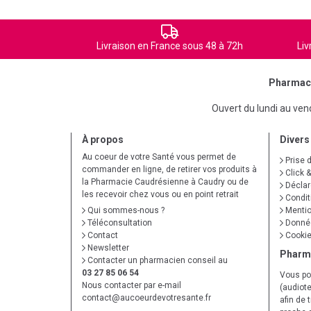
Livraison en France sous 48 à 72h
Liv
Pharmaci
Ouvert du lundi au ve
À propos
Divers
Au coeur de votre Santé vous permet de
Prise 
commander en ligne, de retirer vos produits à
Click &
la Pharmacie Caudrésienne à Caudry ou de
Déclare
les recevoir chez vous ou en point retrait
Condit
Qui sommes-nous ?
Mentio
Téléconsultation
Donnée
Contact
Cooki
Newsletter
Pharm
Contacter un pharmacien conseil au
03 27 85 06 54
Vous po
Nous contacter par e-mail
(audiote
contact
@
aucoeurdevotresante.fr
afin de 