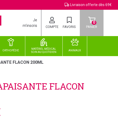
Livraison offerte dès 69€
Je
0
m’inscris
COMPTE
FAVORIS
PANIER
MATÉRIEL MÉDICAL
ORTHOPÉDIE
ANIMAUX
SOIN
AU
QUOTIDIEN
SANTE FLACON 200ML
APAISANTE FLACON
€