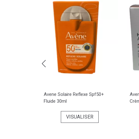
Relipidant
Avene Solaire Reflexe Spf50+
Aven
Fluide 30ml
Crèm
SER
VISUALISER