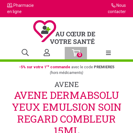
Pharmacie
Nous
en ligne
contacter
0
Afficher la n
re
-5% sur votre 1
commande
avec le code
PREMIERE5
(hors médicaments)
AVENE
AVENE DERMABSOLU
YEUX EMULSION SOIN
REGARD COMBLEUR
15ML