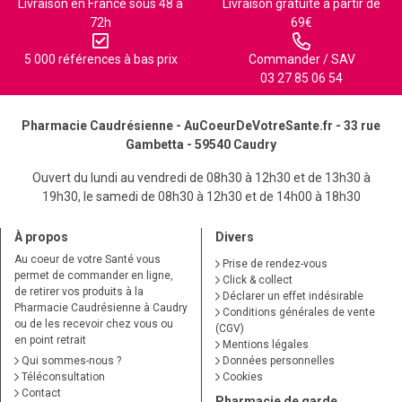
Livraison en France sous 48 à
Livraison gratuite à partir de
72h
69€
5 000 références à bas prix
Commander / SAV
03 27 85 06 54
Pharmacie Caudrésienne - AuCoeurDeVotreSante.fr - 33 rue
Gambetta - 59540 Caudry
Ouvert du lundi au vendredi de 08h30 à 12h30 et de 13h30 à
19h30, le samedi de 08h30 à 12h30 et de 14h00 à 18h30
À propos
Divers
Au coeur de votre Santé vous
Prise de rendez-vous
permet de commander en ligne,
Click & collect
de retirer vos produits à la
Déclarer un effet indésirable
Pharmacie Caudrésienne à Caudry
Conditions générales de vente
ou de les recevoir chez vous ou
(CGV)
en point retrait
Mentions légales
Qui sommes-nous ?
Données personnelles
Téléconsultation
Cookies
Contact
Pharmacie de garde