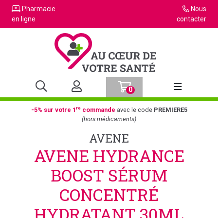
Pharmacie
Nous
en ligne
contacter
0
Afficher la n
re
-5% sur votre 1
commande
avec le code
PREMIERE5
(hors médicaments)
AVENE
AVENE HYDRANCE
BOOST SÉRUM
CONCENTRÉ
HYDRATANT 30ML