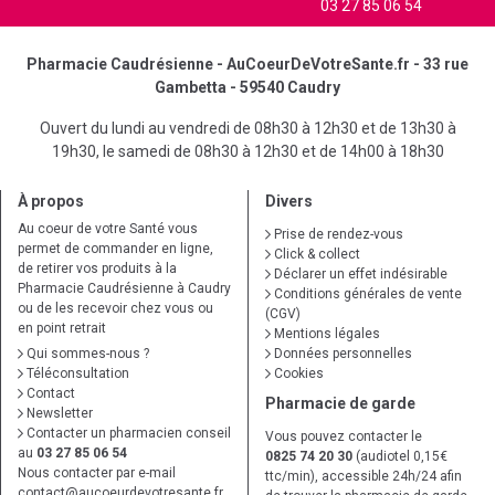
03 27 85 06 54
Pharmacie Caudrésienne - AuCoeurDeVotreSante.fr - 33 rue
Gambetta - 59540 Caudry
Ouvert du lundi au vendredi de 08h30 à 12h30 et de 13h30 à
19h30, le samedi de 08h30 à 12h30 et de 14h00 à 18h30
À propos
Divers
Au coeur de votre Santé vous
Prise de rendez-vous
permet de commander en ligne,
Click & collect
de retirer vos produits à la
Déclarer un effet indésirable
Pharmacie Caudrésienne à Caudry
Conditions générales de vente
ou de les recevoir chez vous ou
(CGV)
en point retrait
Mentions légales
Qui sommes-nous ?
Données personnelles
Téléconsultation
Cookies
Contact
Pharmacie de garde
Newsletter
Contacter un pharmacien conseil
Vous pouvez contacter le
au
03 27 85 06 54
0825 74 20 30
(audiotel 0,15€
Nous contacter par e-mail
ttc/min), accessible 24h/24 afin
contact
@
aucoeurdevotresante.fr