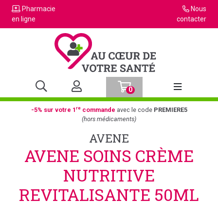
Pharmacie
Nous
en ligne
contacter
0
Afficher la n
re
-5% sur votre 1
commande
avec le code
PREMIERE5
(hors médicaments)
AVENE
AVENE SOINS CRÈME
NUTRITIVE
REVITALISANTE 50ML