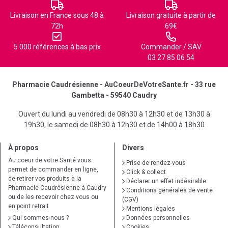
Livraison en France sous 48 à
Livraison gratuite à partir de
72h
69€
5 000 références à bas prix
Commander / SAV
03 27 85 06 54
Pharmacie Caudrésienne - AuCoeurDeVotreSante.fr - 33 rue
Gambetta - 59540 Caudry
Ouvert du lundi au vendredi de 08h30 à 12h30 et de 13h30 à
19h30, le samedi de 08h30 à 12h30 et de 14h00 à 18h30
À propos
Divers
Au coeur de votre Santé vous
Prise de rendez-vous
permet de commander en ligne,
Click & collect
de retirer vos produits à la
Déclarer un effet indésirable
Pharmacie Caudrésienne à Caudry
Conditions générales de vente
ou de les recevoir chez vous ou
(CGV)
en point retrait
Mentions légales
Qui sommes-nous ?
Données personnelles
Téléconsultation
Cookies