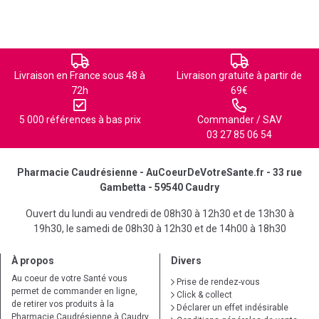
Livraison en France sous 48 à
Livraison gratuite à partir de
72h
69€
5 000 références à bas prix
Commander / SAV
03 27 85 06 54
Pharmacie Caudrésienne - AuCoeurDeVotreSante.fr - 33 rue
Gambetta - 59540 Caudry
Ouvert du lundi au vendredi de 08h30 à 12h30 et de 13h30 à
19h30, le samedi de 08h30 à 12h30 et de 14h00 à 18h30
À propos
Divers
Au coeur de votre Santé vous
Prise de rendez-vous
permet de commander en ligne,
Click & collect
de retirer vos produits à la
Déclarer un effet indésirable
Pharmacie Caudrésienne à Caudry