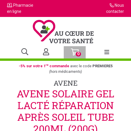
Pharmacie
Nous
en ligne
contacter
0
Afficher la n
re
-5% sur votre 1
commande
avec le code
PREMIERE5
(hors médicaments)
AVENE
AVENE SOLAIRE GEL
LACTÉ RÉPARATION
APRÈS SOLEIL TUBE
200ML (200G)