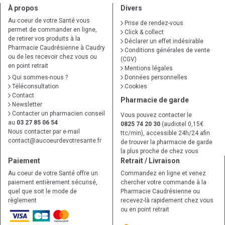
À propos
Divers
Au coeur de votre Santé vous
Prise de rendez-vous
permet de commander en ligne,
Click & collect
de retirer vos produits à la
Déclarer un effet indésirable
Pharmacie Caudrésienne à Caudry
Conditions générales de vente
ou de les recevoir chez vous ou
(CGV)
en point retrait
Mentions légales
Qui sommes-nous ?
Données personnelles
Téléconsultation
Cookies
Contact
Pharmacie de garde
Newsletter
Contacter un pharmacien conseil
Vous pouvez contacter le
au
03 27 85 06 54
0825 74 20 30
(audiotel 0,15€
Nous contacter par e-mail
ttc/min), accessible 24h/24 afin
contact
@
aucoeurdevotresante.fr
de trouver la pharmacie de garde
la plus proche de chez vous
Paiement
Retrait / Livraison
Au coeur de votre Santé offre un
Commandez en ligne et venez
paiement entièrement sécurisé,
chercher votre commande à la
quel que soit le mode de
Pharmacie Caudrésienne ou
règlement
recevez-là rapidement chez vous
ou en point retrait