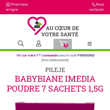
Pharmacie
Nous
en ligne
contacter
0
Afficher la n
re
-5% sur votre 1
commande
avec le code
PREMIERE5
(hors médicaments)
PILEJE
BABYBIANE IMEDIA
POUDRE 7 SACHETS 1,5G