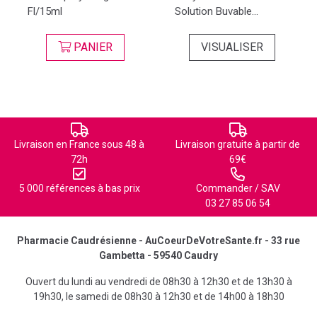
Fl/15ml
Solution Buvable...
PANIER
VISUALISER
Livraison en France sous 48 à
Livraison gratuite à partir de
72h
69€
5 000 références à bas prix
Commander / SAV
03 27 85 06 54
Pharmacie Caudrésienne - AuCoeurDeVotreSante.fr - 33 rue
Gambetta - 59540 Caudry
Ouvert du lundi au vendredi de 08h30 à 12h30 et de 13h30 à
19h30, le samedi de 08h30 à 12h30 et de 14h00 à 18h30