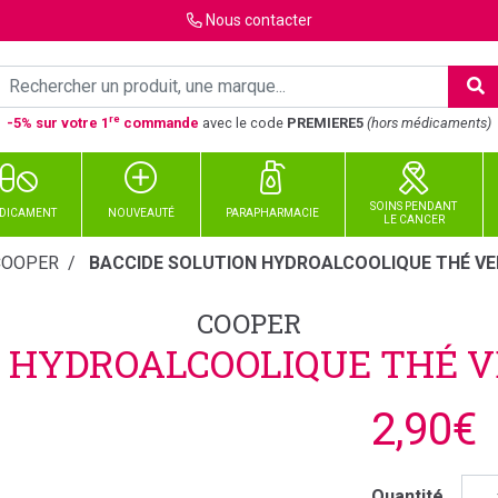
Nous
contacter
re
-5% sur votre 1
commande
avec le code
PREMIERE5
(hors médicaments)
SOINS PENDANT
DICAMENT
NOUVEAUTÉ
PARAPHARMACIE
LE CANCER
COOPER
BACCIDE SOLUTION HYDROALCOOLIQUE THÉ VE
COOPER
N HYDROALCOOLIQUE THÉ V
2,90€
Quantité