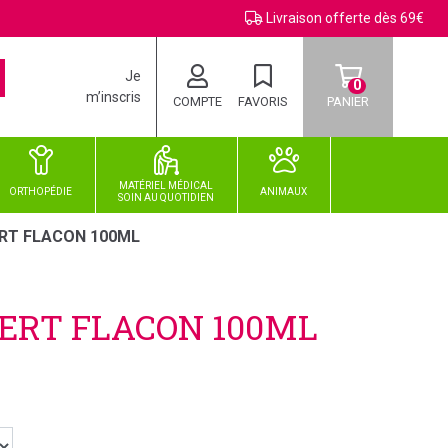
Livraison offerte dès 69€
Je
0
m’inscris
COMPTE
FAVORIS
PANIER
MATÉRIEL MÉDICAL
ORTHOPÉDIE
ANIMAUX
SOIN
AU
QUOTIDIEN
RT FLACON 100ML
ERT FLACON 100ML