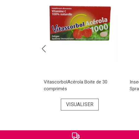
ésinfectant
VitascorbolAcérola Boite de 30
Inse
on 30ml
comprimés
Spra
SER
VISUALISER