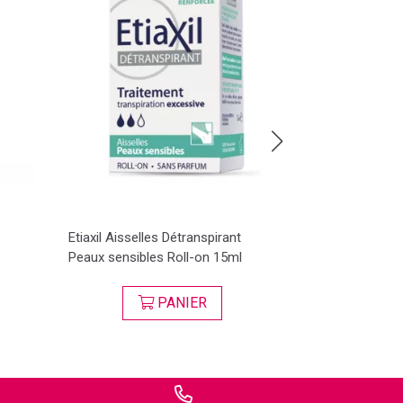
Etiaxil Aisselles Détranspirant
Baccide Gel M
Peaux sensibles Roll-on 15ml
Flacon 30ml
PANIER
VI