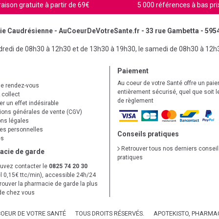
raison gratuite à partir de 69€
5 000 références à bas pri
e Caudrésienne - AuCoeurDeVotreSante.fr - 33 rue Gambetta - 595
ndredi de 08h30 à 12h30 et de 13h30 à 19h30, le samedi de 08h30 à 12h
Paiement
Au coeur de votre Santé offre un pai
de rendez-vous
entièrement sécurisé, quel que soit 
 collect
de règlement
r un effet indésirable
ions générales de vente (CGV)
ns légales
s personnelles
Conseils pratiques
es
Retrouver tous nos derniers consei
acie de garde
pratiques
uvez contacter le
0825 74 20 30
l 0,15€ ttc/min), accessible 24h/24
trouver la pharmacie de garde la plus
de chez vous
COEUR DE VOTRE SANTÉ
TOUS DROITS RÉSERVÉS.
APOTEKISTO
, PHARMAC